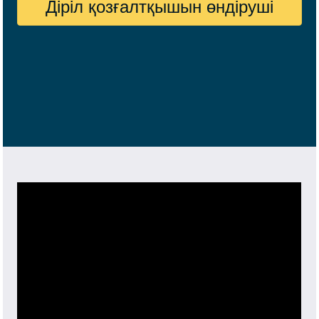
Діріл қозғалтқышын өндіруші