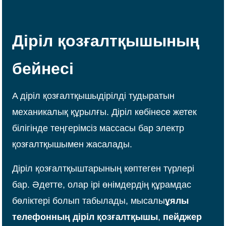
Діріл қозғалтқышының
бейнесі
A
діріл қозғалтқышы
дірілді тудыратын
механикалық құрылғы. Діріл көбінесе жетек
білігінде теңгерімсіз массасы бар электр
қозғалтқышымен жасалады.
Діріл қозғалтқыштарының көптеген түрлері
бар. Әдетте, олар ірі өнімдердің құрамдас
бөліктері болып табылады, мысалы
ұялы
телефонның діріл қозғалтқышы
,
пейджер