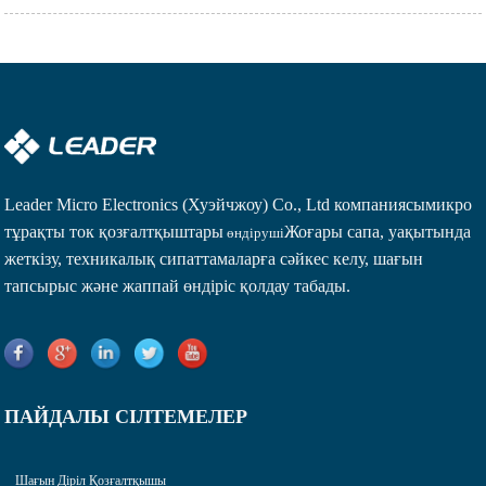
Leader Micro Electronics (Хуэйчжоу) Co., Ltd компаниясы
микро
тұрақты ток қозғалтқыштары
Жоғары сапа, уақытында
өндіруші
жеткізу, техникалық сипаттамаларға сәйкес келу, шағын
тапсырыс және жаппай өндіріс қолдау табады.
ПАЙДАЛЫ СІЛТЕМЕЛЕР
Шағын Діріл Қозғалтқышы