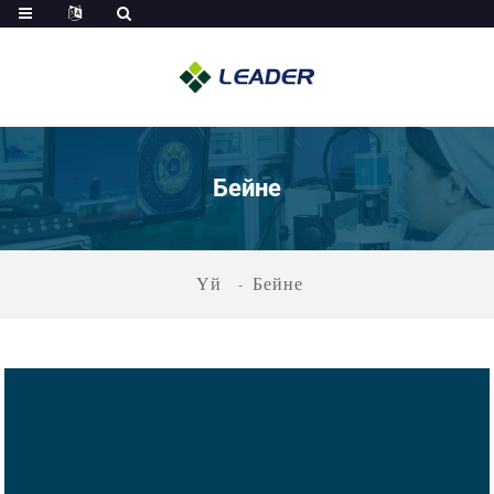
Бейне
Үй
Бейне