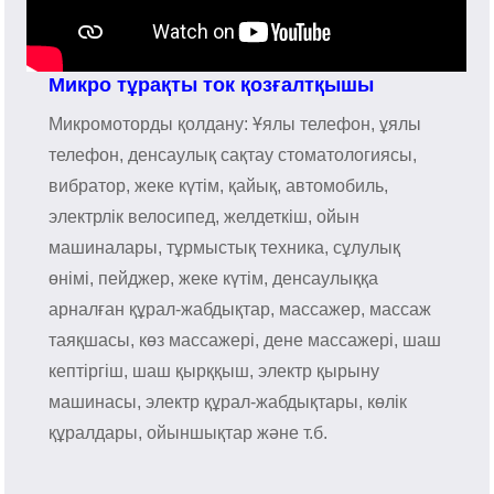
Микро тұрақты ток қозғалтқышы
Микромоторды қолдану: Ұялы телефон, ұялы
телефон, денсаулық сақтау стоматологиясы,
вибратор, жеке күтім, қайық, автомобиль,
электрлік велосипед, желдеткіш, ойын
машиналары, тұрмыстық техника, сұлулық
өнімі, пейджер, жеке күтім, денсаулыққа
арналған құрал-жабдықтар, массажер, массаж
таяқшасы, көз массажері, дене массажері, шаш
кептіргіш, шаш қырққыш, электр қырыну
машинасы, электр құрал-жабдықтары, көлік
құралдары, ойыншықтар және т.б.