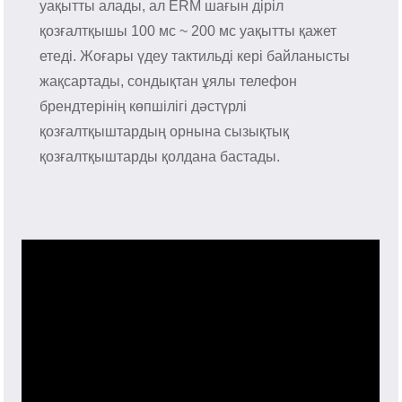
уақытты алады, ал ERM шағын діріл
қозғалтқышы 100 мс ~ 200 мс уақытты қажет
етеді. Жоғары үдеу тактильді кері байланысты
жақсартады, сондықтан ұялы телефон
брендтерінің көпшілігі дәстүрлі
қозғалтқыштардың орнына сызықтық
қозғалтқыштарды қолдана бастады.