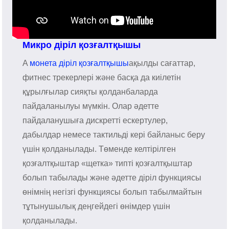
Микро діріл қозғалтқышы
A
монета діріл қозғалтқышы
ақылды сағаттар,
фитнес трекерлері және басқа да киілетін
құрылғылар сияқты қолданбаларда
пайдаланылуы мүмкін. Олар әдетте
пайдаланушыға дискретті ескертулер,
дабылдар немесе тактильді кері байланыс беру
үшін қолданылады. Төменде келтірілген
қозғалтқыштар «щетка» типті қозғалтқыштар
болып табылады және әдетте діріл функциясы
өнімнің негізгі функциясы болып табылмайтын
тұтынушылық деңгейдегі өнімдер үшін
қолданылады.