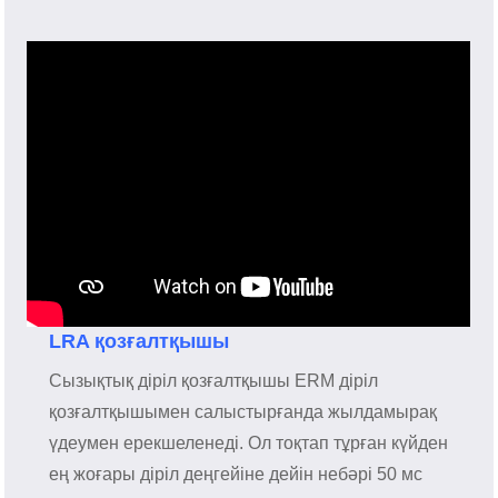
LRA қозғалтқышы
Сызықтық діріл қозғалтқышы ERM діріл
қозғалтқышымен салыстырғанда жылдамырақ
үдеумен ерекшеленеді. Ол тоқтап тұрған күйден
ең жоғары діріл деңгейіне дейін небәрі 50 мс