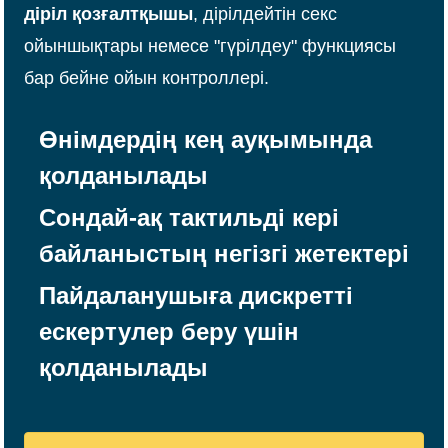
діріл қозғалтқышы
, дірілдейтін секс
ойыншықтары немесе "гүрілдеу" функциясы
бар бейне ойын контроллері.
Өнімдердің кең ауқымында
қолданылады
Сондай-ақ тактильді кері
байланыстың негізгі жетектері
Пайдаланушыға дискретті
ескертулер беру үшін
қолданылады