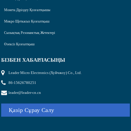
Монета Дірілдеу Қозғалтқышы
Микро Щеткасыз Қозғалтқыш
Сызықтық Резонанстық Жетектері
Өзексіз Қозғалтқыш
БІЗБЕН ХАБАРЛАСЫҢЫ
Leader Micro Electronics (Хуйчжоу) Co., Ltd.
86-15626780251
leader@leader-cn.cn
Қазір Сұрау Салу