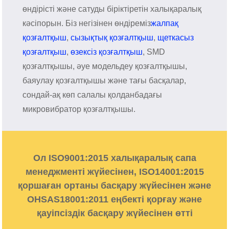
өндірісті және сатуды біріктіретін халықаралық
кәсіпорын. Біз негізінен өндіреміз
жалпақ
қозғалтқыш
,
сызықтық қозғалтқыш
,
щеткасыз
қозғалтқыш
,
өзексіз қозғалтқыш
, SMD
қозғалтқышы, әуе модельдеу қозғалтқышы,
баяулау қозғалтқышы және тағы басқалар,
сондай-ақ көп салалы қолданбадағы
микровибратор қозғалтқышы.
Ол ISO9001:2015 халықаралық сапа
менеджменті жүйесінен, ISO14001:2015
қоршаған ортаны басқару жүйесінен және
OHSAS18001:2011 еңбекті қорғау және
қауіпсіздік басқару жүйесінен өтті