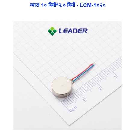
व्यास १० मिमी*२.० मिमी - LCM-१०२०