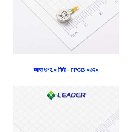
व्यास ७*२.० मिमी - FPCB-०७२०