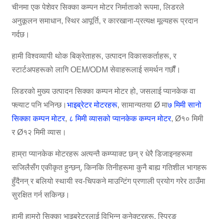
चीनमा एक पेशेवर सिक्का कम्पन मोटर निर्माताको रूपमा, लिडरले
अनुकूलन समाधान, स्थिर आपूर्ति, र कारखाना-प्रत्यक्ष मूल्यहरू प्रदान
गर्दछ।
हामी विश्वव्यापी थोक बिक्रेताहरू, उत्पादन विकासकर्ताहरू, र
स्टार्टअपहरूको लागि OEM/ODM सेवाहरूलाई समर्थन गर्छौं।
लिडरको मुख्य उत्पादन सिक्का कम्पन मोटर हो, जसलाई प्यानकेक वा
फ्ल्याट पनि भनिन्छ।
भाइब्रेटर मोटरहरू
, सामान्यतया Ø मा
७ मिमी सानो
सिक्का कम्पन मोटर
,
८ मिमी व्यासको प्यानकेक कम्पन मोटर
, Ø१० मिमी
र Ø१२ मिमी व्यास।
हाम्रा प्यानकेक मोटरहरू अत्यन्तै कम्प्याक्ट छन् र धेरै डिजाइनहरूमा
सजिलैसँग एकीकृत हुन्छन्, किनकि तिनीहरूमा कुनै बाह्य गतिशील भागहरू
हुँदैनन् र बलियो स्थायी स्व-चिपकने माउन्टिंग प्रणाली प्रयोग गरेर ठाउँमा
सुरक्षित गर्न सकिन्छ।
हामी हाम्रो सिक्का भाइब्रेटरलाई विभिन्न कनेक्टरहरू, स्प्रिङ