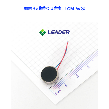
व्यास १० मिमी*२.७ मिमी - LCM-१०२७