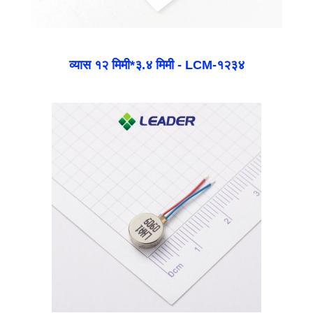
व्यास १२ मिमी*३.४ मिमी - LCM-१२३४