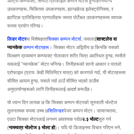
अल्ट्रा-कम्प्याक्ट, फ्ल्याट-प्रोफाइल कम्पन मोटर्स हुन्
पहिरनयोग्य
उपकरणहरू, चिकित्सा उपकरणहरू, ह्यान्डहेल्ड इलेक्ट्रोनिक्स, र
ह्याप्टिक प्रतिक्रिया प्रणालीहरू जस्ता पोर्टेबल उपकरणहरूमा व्यापक
रूपमा प्रयोग गरिन्छ।
लिडर मोटर
मा विशेषज्ञता
सिक्का कम्पन मोटर्स
, जसलाई
शाफ्टलेस वा
प्यानकेक
कम्पन मोटरहरू
। सिक्का मोटर अद्वितीय छ किनकि यसको
विलक्षण द्रव्यमान कम्प्याक्ट गोलाकार शरीर भित्र अवस्थित हुन्छ, त्यसैले
यसलाई "प्यानकेक" मोटर भनिन्छ। तिनीहरूको सानो आकार र पातलो
प्रोफाइल (प्रायः केही मिलिमिटर मात्र) को कारणले गर्दा, यी मोटरहरूमा
सीमित आयाम हुन्छ, जसले गर्दा ठाउँ सीमित भएको ठाउँमा
अनुप्रयोगहरूको लागि तिनीहरूलाई आदर्श बनाउँछ।
यो ध्यान दिन लायक छ कि सिक्का कम्पन मोटरको सुरुवाती भोल्टेज
तुलनात्मक रूपमा उच्च छ
सिलिन्डर
पेजर कम्पन मोटर। सामान्यतया,
एउटा सिक्का मोटरलाई लगभग आवश्यक पर्दछ
२.३ भोल्ट
सुरु गर्न
(
नाममात्र भोल्टेज ३ भोल्ट हो
)। यदि यो डिजाइनमा विचार गरिएन भने,