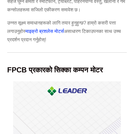
सहज घुम्ने क्षमता र स्मार्टफोन, ट्याब्लेट, पहिरनयोग्य वस्तु, खेलौना र गेम
कन्सोलहरूमा सजिलो एकीकरण समावेश छ।
उन्नत सूक्ष्म समाधानहरूको लागि तयार हुनुहुन्छ? हाम्रो कसरी पत्ता
लगाउनुहोस्
माइक्रो ब्रशलेस मोटर्स
असाधारण टिकाउपनका साथ उच्च
प्रदर्शन प्रदान गर्नुहोस्!
FPCB प्रकारको सिक्का कम्पन मोटर