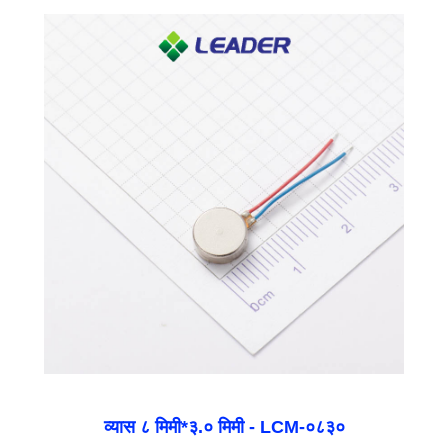
व्यास ८ मिमी*३.० मिमी - LCM-०८३०