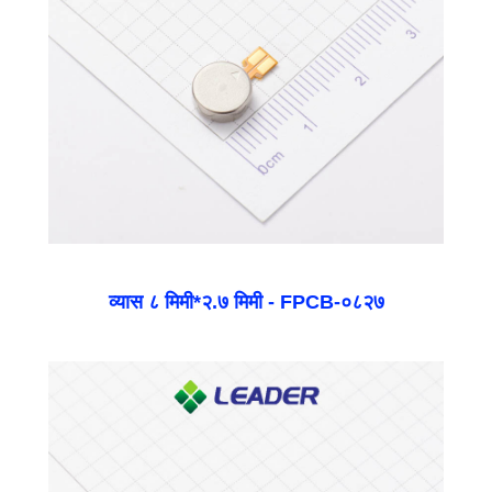
व्यास ८ मिमी*२.७ मिमी - FPCB-०८२७