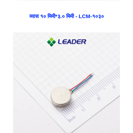
व्यास १० मिमी*३.० मिमी - LCM-१०३०