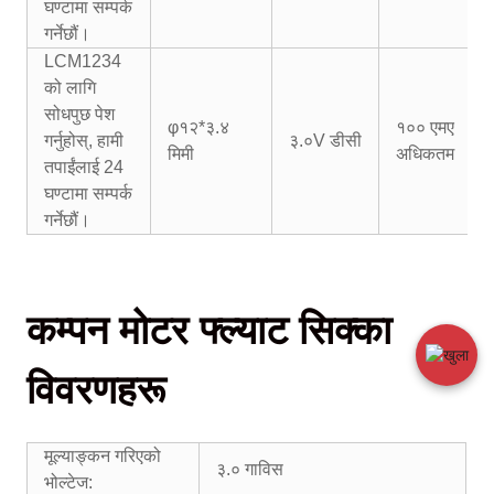
घण्टामा सम्पर्क
गर्नेछौं।
LCM1234
को लागि
सोधपुछ पेश
φ१२*३.४
१०० एमए
गर्नुहोस्, हामी
३.०V डीसी
मिमी
अधिकतम
तपाईंलाई 24
घण्टामा सम्पर्क
गर्नेछौं।
कम्पन मोटर फ्ल्याट सिक्का
विवरणहरू
मूल्याङ्कन गरिएको
३.० गाविस
भोल्टेज: