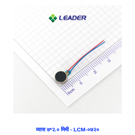
व्यास ७*२.० मिमी - LCM-०७२०