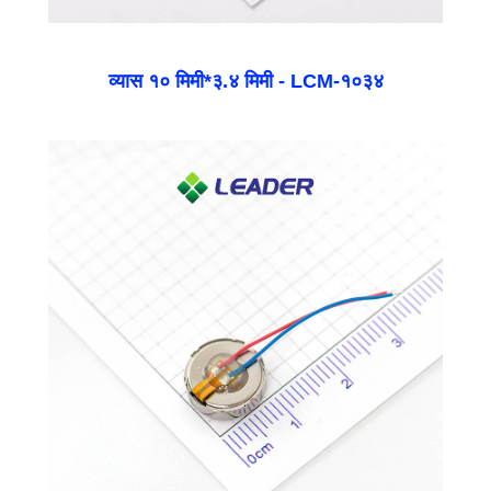
व्यास १० मिमी*३.४ मिमी - LCM-१०३४