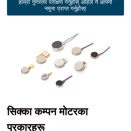
हाम्रो गुणस्तर परीक्षण गर्नुहोस् अहिले नै आफ्नो
नमूना प्राप्त गर्नुहोस्!
सिक्का कम्पन मोटरका
प्रकारहरू