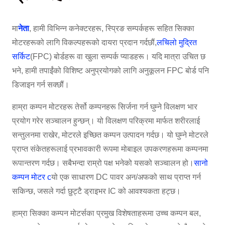
मा
नेता
, हामी विभिन्न कनेक्टरहरू, स्प्रिङ सम्पर्कहरू सहित सिक्का
मोटरहरूको लागि विकल्पहरूको दायरा प्रदान गर्दछौं,
लचिलो मुद्रित
सर्किट
(FPC) बोर्डहरू वा खुला सम्पर्क प्याडहरू। यदि मात्रा उचित छ
भने, हामी तपाईंको विशिष्ट अनुप्रयोगको लागि अनुकूलन FPC बोर्ड पनि
डिजाइन गर्न सक्छौं।
हाम्रा कम्पन मोटरहरू तेर्सो कम्पनहरू सिर्जना गर्न घुम्ने विलक्षण भार
प्रयोग गरेर सञ्चालन हुन्छन्। यो विलक्षण परिक्रमा मार्फत शरीरलाई
सन्तुलनमा राखेर, मोटरले इच्छित कम्पन उत्पादन गर्दछ। यो घुम्ने मोटरले
प्राप्त संकेतहरूलाई प्रभावकारी रूपमा मोबाइल उपकरणहरूमा कम्पनमा
रूपान्तरण गर्दछ। सबैभन्दा राम्रो पक्ष भनेको यसको सञ्चालन हो।
सानो
कम्पन मोटर c
यो एक साधारण DC पावर अन/अफको साथ प्राप्त गर्न
सकिन्छ, जसले गर्दा छुट्टै ड्राइभर IC को आवश्यकता हट्छ।
हाम्रा सिक्का कम्पन मोटर्सका प्रमुख विशेषताहरूमा उच्च कम्पन बल,