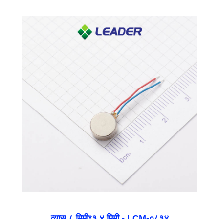
व्यास ८ मिमी*३.४ मिमी - LCM-०८३४