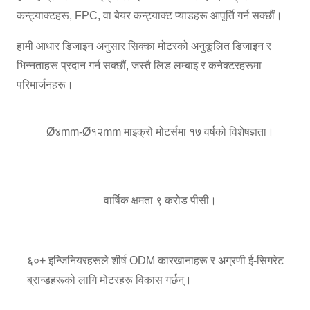
कन्ट्याक्टहरू, FPC, वा बेयर कन्ट्याक्ट प्याडहरू आपूर्ति गर्न सक्छौं।
हामी आधार डिजाइन अनुसार सिक्का मोटरको अनुकूलित डिजाइन र
भिन्नताहरू प्रदान गर्न सक्छौं, जस्तै लिड लम्बाइ र कनेक्टरहरूमा
परिमार्जनहरू।
Ø४mm-Ø१२mm माइक्रो मोटर्समा १७ वर्षको विशेषज्ञता।
वार्षिक क्षमता ९ करोड पीसी।
६०+ इन्जिनियरहरूले शीर्ष ODM कारखानाहरू र अग्रणी ई-सिगरेट
ब्रान्डहरूको लागि मोटरहरू विकास गर्छन्।