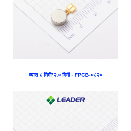
व्यास ८ मिमी*२.० मिमी - FPCB-०८२०