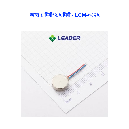
व्यास ८ मिमी*२.५ मिमी - LCM-०८२५