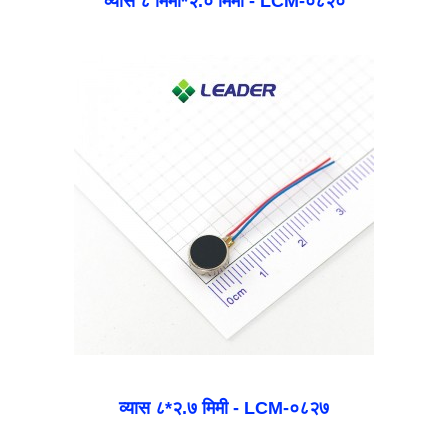
व्यास ८ मिमी*२.० मिमी - LCM-०८२०
व्यास ८*२.७ मिमी - LCM-०८२७