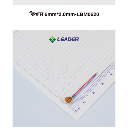
ਵਿਆਸ 6mm*2.0mm-LBM0620