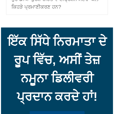
ਕਿਹੜੇ ਪ੍ਰਮਾਣੀਕਰਣ ਹਨ?
ਇੱਕ ਸਿੱਧੇ ਨਿਰਮਾਤਾ ਦੇ
ਰੂਪ ਵਿੱਚ, ਅਸੀਂ ਤੇਜ਼
ਨਮੂਨਾ ਡਿਲੀਵਰੀ
ਪ੍ਰਦਾਨ ਕਰਦੇ ਹਾਂ!