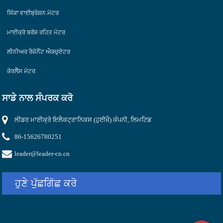
ਸਿੱਕਾ ਵਾਈਬ੍ਰੇਸ਼ਨ ਮੋਟਰ
ਮਾਈਕ੍ਰੋ ਬਰੱਸ਼ ਰਹਿਤ ਮੋਟਰ
ਲੀਨੀਅਰ ਰੈਜ਼ੋਨੈਂਟ ਐਕਚੁਏਟਰ
ਕੋਰਲੈੱਸ ਮੋਟਰ
ਸਾਡੇ ਨਾਲ ਸੰਪਰਕ ਕਰੋ
ਲੀਡਰ ਮਾਈਕ੍ਰੋ ਇਲੈਕਟ੍ਰਾਨਿਕਸ (ਹੁਈਜ਼ੌ) ਕੰਪਨੀ, ਲਿਮਟਿਡ
86-15626780251
leader@leader-cn.cn
ਹੁਣੇ ਪੁੱਛਗਿੱਛ ਕਰੋ