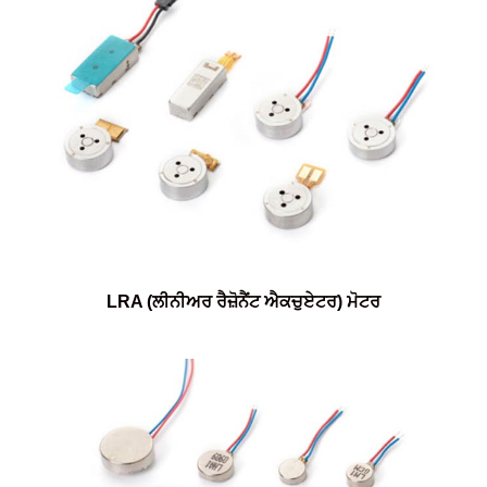
LRA (ਲੀਨੀਅਰ ਰੈਜ਼ੋਨੈਂਟ ਐਕਚੁਏਟਰ) ਮੋਟਰ