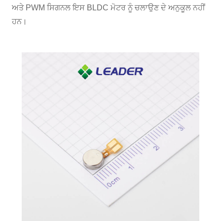
ਅਤੇ PWM ਸਿਗਨਲ ਇਸ BLDC ਮੋਟਰ ਨੂੰ ਚਲਾਉਣ ਦੇ ਅਨੁਕੂਲ ਨਹੀਂ
ਹਨ।