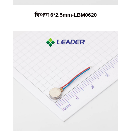
ਵਿਆਸ 6*2.5mm-LBM0620