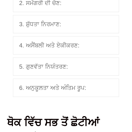
2. ਸਮੱਗਰੀ ਦੀ ਚੋਣ:
3. ਸ਼ੁੱਧਤਾ ਨਿਰਮਾਣ:
4. ਅਸੈਂਬਲੀ ਅਤੇ ਏਕੀਕਰਣ:
5. ਗੁਣਵੱਤਾ ਨਿਯੰਤਰਣ:
6. ਅਨੁਕੂਲਤਾ ਅਤੇ ਅੰਤਿਮ ਰੂਪ:
ਥੋਕ ਵਿੱਚ ਸਭ ਤੋਂ ਛੋਟੀਆਂ