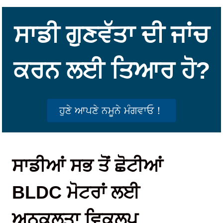
ਸਾਡੀ ਗੁਣਵੱਤਾ ਦੀ ਜਾਂਚ
ਕਰਨ ਲਈ ਤਿਆਰ ਹੋ?
ਹੁਣੇ ਆਪਣੇ ਨਮੂਨੇ ਮੰਗਵਾਓ！
ਸਾਡੀਆਂ ਸਭ ਤੋਂ ਛੋਟੀਆਂ
BLDC ਮੋਟਰਾਂ ਲਈ
ਅਨੁਕੂਲਤਾ ਵਿਕਲਪ