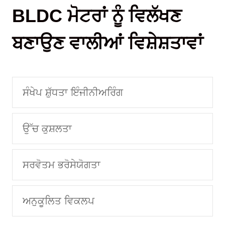
BLDC ਮੋਟਰਾਂ ਨੂੰ ਵਿਲੱਖਣ
ਬਣਾਉਣ ਵਾਲੀਆਂ ਵਿਸ਼ੇਸ਼ਤਾਵਾਂ
ਸੰਖੇਪ ਸ਼ੁੱਧਤਾ ਇੰਜੀਨੀਅਰਿੰਗ
ਉੱਚ ਕੁਸ਼ਲਤਾ
ਸਰਵੋਤਮ ਭਰੋਸੇਯੋਗਤਾ
ਅਨੁਕੂਲਿਤ ਵਿਕਲਪ