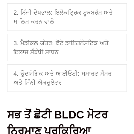
2. ਨਿੱਜੀ ਦੇਖਭਾਲ: ਇਲੈਕਟ੍ਰਿਕ ਟੂਥਬਰੱਸ਼ ਅਤੇ
ਮਾਲਿਸ਼ ਕਰਨ ਵਾਲੇ
3. ਮੈਡੀਕਲ ਯੰਤਰ: ਛੋਟੇ ਡਾਇਗਨੌਸਟਿਕ ਅਤੇ
ਇਲਾਜ ਸੰਬੰਧੀ ਸਾਧਨ
4. ਉਦਯੋਗਿਕ ਅਤੇ ਆਈਓਟੀ: ਸਮਾਰਟ ਸੈਂਸਰ
ਅਤੇ ਮਿੰਨੀ ਐਕਚੁਏਟਰ
ਸਭ ਤੋਂ ਛੋਟੀ BLDC ਮੋਟਰ
ਨਿਰਮਾਣ ਪ੍ਰਕਿਰਿਆ