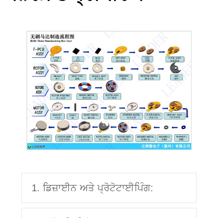
1. ਡਿਜ਼ਾਈਨ ਅਤੇ ਪ੍ਰੋਟੋਟਾਈਪਿੰਗ: