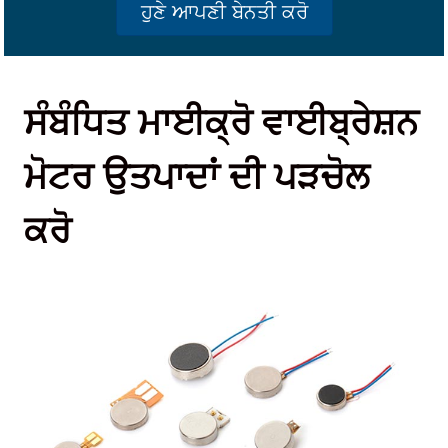
ਹੁਣੇ ਆਪਣੀ ਬੇਨਤੀ ਕਰੋ
ਸੰਬੰਧਿਤ ਮਾਈਕ੍ਰੋ ਵਾਈਬ੍ਰੇਸ਼ਨ
ਮੋਟਰ ਉਤਪਾਦਾਂ ਦੀ ਪੜਚੋਲ
ਕਰੋ