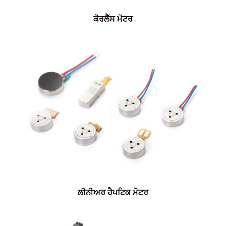
ਕੋਰਲੈੱਸ ਮੋਟਰ
ਲੀਨੀਅਰ ਹੈਪਟਿਕ ਮੋਟਰ