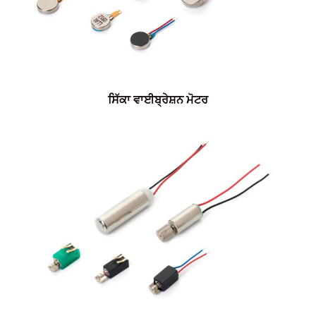
ਸਿੱਕਾ ਵਾਈਬ੍ਰੇਸ਼ਨ ਮੋਟਰ