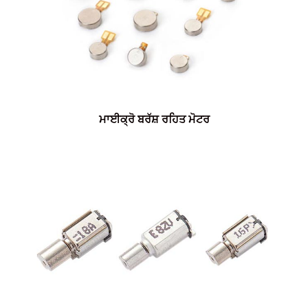
ਮਾਈਕ੍ਰੋ ਬਰੱਸ਼ ਰਹਿਤ ਮੋਟਰ