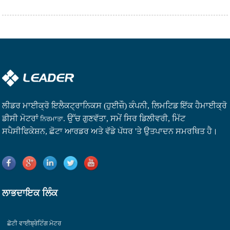
ਲੀਡਰ ਮਾਈਕ੍ਰੋ ਇਲੈਕਟ੍ਰਾਨਿਕਸ (ਹੁਈਜ਼ੌ) ਕੰਪਨੀ, ਲਿਮਟਿਡ ਇੱਕ ਹੈ
ਮਾਈਕ੍ਰੋ
ਡੀਸੀ ਮੋਟਰਾਂ
. ਉੱਚ ਗੁਣਵੱਤਾ, ਸਮੇਂ ਸਿਰ ਡਿਲੀਵਰੀ, ਮਿੱਟ
ਨਿਰਮਾਤਾ
ਸਪੈਸੀਫਿਕੇਸ਼ਨ, ਛੋਟਾ ਆਰਡਰ ਅਤੇ ਵੱਡੇ ਪੱਧਰ 'ਤੇ ਉਤਪਾਦਨ ਸਮਰਥਿਤ ਹੈ।
ਲਾਭਦਾਇਕ ਲਿੰਕ
ਛੋਟੀ ਵਾਈਬ੍ਰੇਟਿੰਗ ਮੋਟਰ