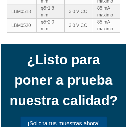
mm
máximo
φ5*1,8
85 mA
LBM0518
3,0 V CC
mm
máximo
φ5*2,0
85 mA
LBM0520
3,0 V CC
mm
máximo
¿Listo para
poner a prueba
nuestra calidad?
¡Solicita tus muestras ahora!