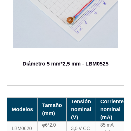
Diámetro 5 mm*2,5 mm - LBM0525
Tensión
Corriente
Tamaño
Modelos
nominal
nominal
(mm)
(V)
(mA)
φ6*2,0
85 mA
LBM0620
3,0 V CC