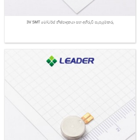
3V SMT මෝටර්ස් නිෂ්පාදකයා සහ අභිරුචි සැපයුම්කරු