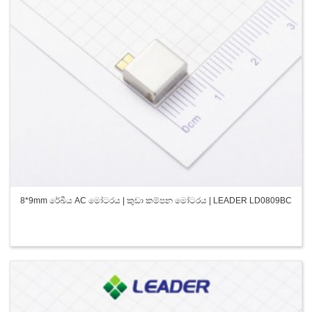
8*9mm රේඛීය AC මෝටරය | කුඩා කම්පන මෝටරය | LEADER LD0809BC