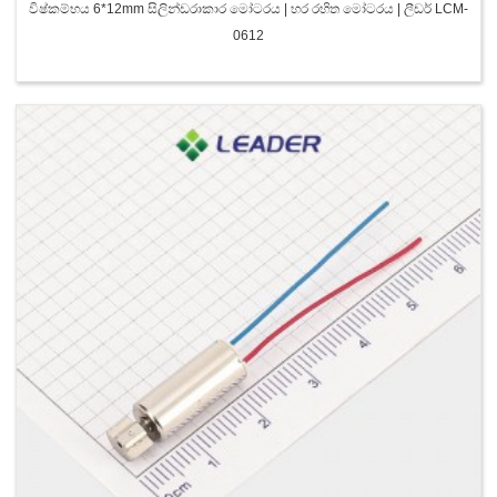
විෂ්කම්භය 6*12mm සිලින්ඩරාකාර මෝටරය | හර රහිත මෝටරය | ලීඩර් LCM-
0612