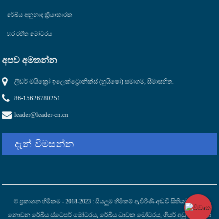
රේඛීය අනුනාද ක්‍රියාකාරක
හර රහිත මෝටරය
අපව අමතන්න
ලීඩර් මයික්‍රෝ ඉලෙක්ට්‍රොනික්ස් (හුයිෂෝ) සමාගම, සීමාසහිත.
86-15626780251
leader@leader-cn.cn
දැන් විමසන්න
අඩවි සිතියම
වහල්
© ප්‍රකාශන හිමිකම - 2018-2023 : සියලුම හිමිකම් ඇවිරිණි-
,
නොවන රේඛීය ස්ටෙපර් මෝටරය
රේඛීය ධාවක මෝටරය
ගියර් අඩු කරන්නා
,
,