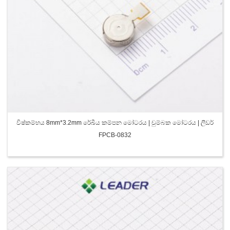
විෂ්කම්භය 8mm*3.2mm රේඛීය කම්පන මෝටරය | චුම්බක මෝටරය | ලීඩර්
FPCB-0832