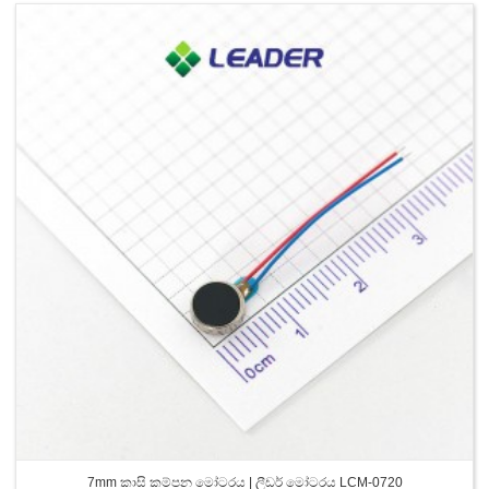
7mm කාසි කම්පන මෝටරය | ලීඩර් මෝටරය LCM-0720