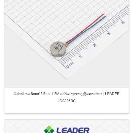
විෂ්කම්භය 8mm*2.5mm LRA රේඛීය අනුනාද ක්‍රියාකාරකය | LEADER
LD0825BC