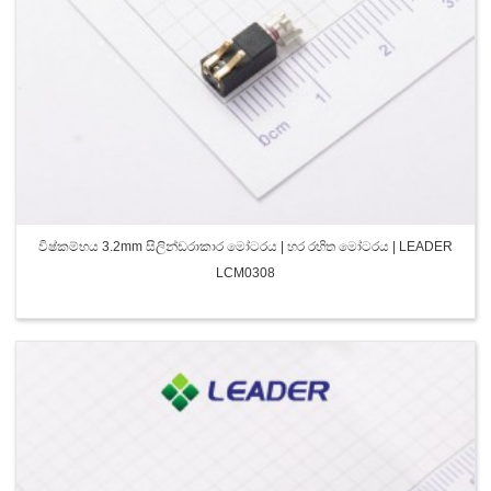
විෂ්කම්භය 3.2mm සිලින්ඩරාකාර මෝටරය | හර රහිත මෝටරය | LEADER
LCM0308