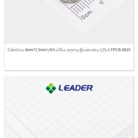
විෂ්කම්භය 8mm*2.5mm LRA රේඛීය අනුනාද ක්‍රියාකාරකය | ලීඩර් FPCB-0825