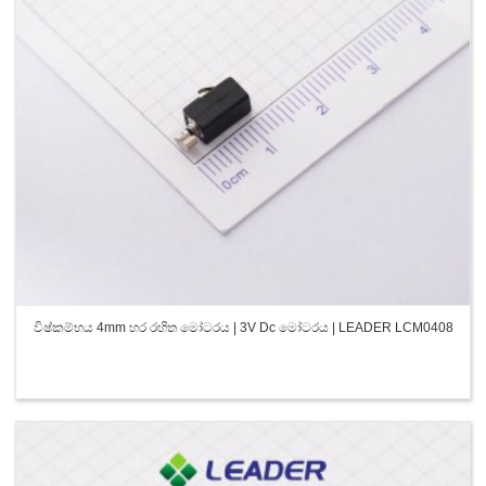
විෂ්කම්භය 4mm හර රහිත මෝටරය | 3V Dc මෝටරය | LEADER LCM0408