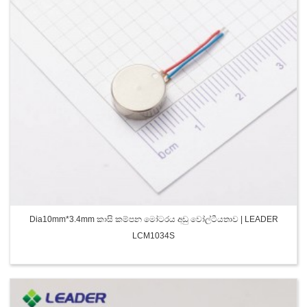
Dia10mm*3.4mm කාසි කම්පන මෝටරය අඩු වෝල්ටීයතාව | LEADER
LCM1034S