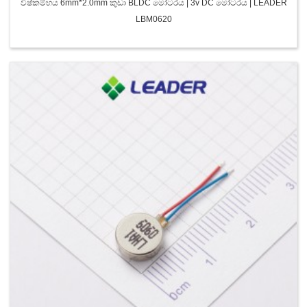
විෂ්කම්භය 6mm*2.0mm කුඩා BLDC මෝටරය | 3v DC මෝටරය | LEADER
LBM0620