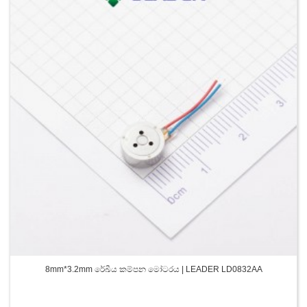
8mm*3.2mm රේඛීය කම්පන මෝටරය | LEADER LD0832AA