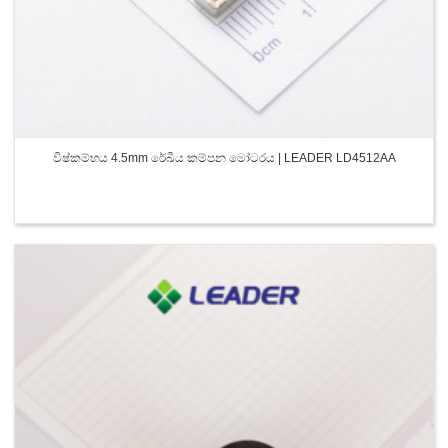
විෂ්කම්භය 4.5mm රේඛීය කම්පන මෝටරය | LEADER LD4512AA