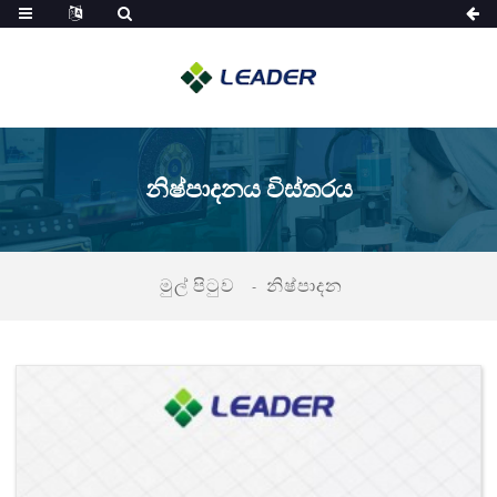
නිෂ්පාදනය විස්තරය
මුල් පිටුව
නිෂ්පාදන