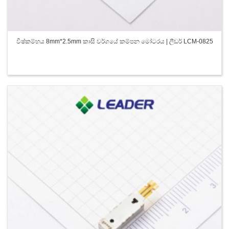
විෂ්කම්භය 8mm*2.5mm කාසි වර්ගයේ කම්පන මෝටරය | ලීඩර් LCM-0825