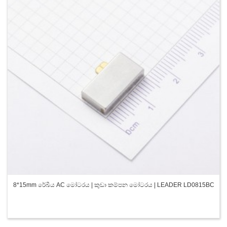
8*15mm රේඛීය AC මෝටරය | කුඩා කම්පන මෝටරය | LEADER LD0815BC