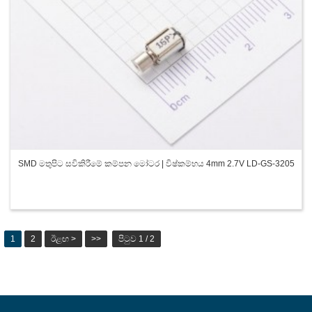
SMD මතුපිට සවිකිරීමේ කම්පන මෝටර | විෂ්කම්භය 4mm 2.7V LD-GS-3205
1
2
ඊළඟ >
>>
පිටුව 1 / 2