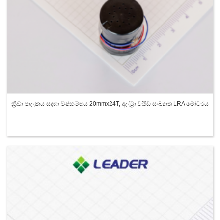
ක්‍රීඩා පාලකය සඳහා විෂ්කම්භය 20mmx24T, අල්ට්‍රා වයිඩ් සංඛ්‍යාත LRA මෝටරය