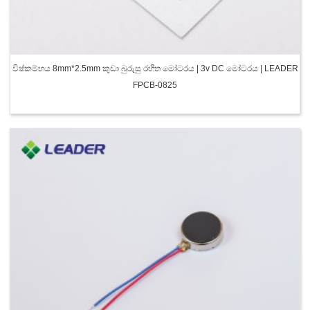
විෂ්කම්භය 8mm*2.5mm කුඩා බුරුසු රහිත මෝටරය | 3v DC මෝටරය | LEADER
FPCB-0825