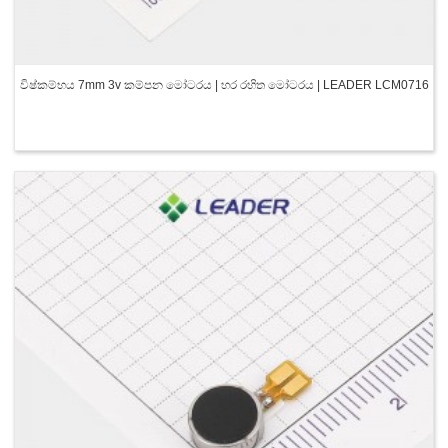
විෂ්කම්භය 7mm 3v කම්පන මෝටරය | හර රහිත මෝටරය | LEADER LCM0716