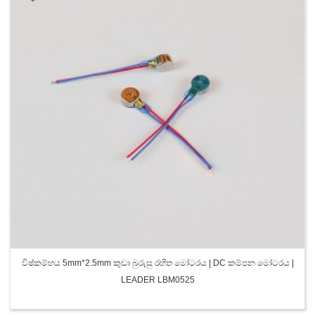
විෂ්කම්භය 5mm*2.5mm කුඩා බුරුසු රහිත මෝටරය | DC කම්පන මෝටරය |
LEADER LBM0525