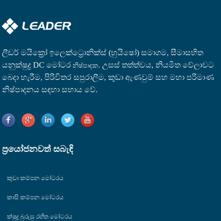
ලීඩර් මයික්‍රෝ ඉලෙක්ට්‍රොනික්ස් (හුයිෂෝ) සමාගම, සීමාසහිත
යනු
ක්ෂුද්‍ර DC මෝටර
. උසස් තත්ත්වය, නියමිත වේලාවට
නිෂ්පාදක
බෙදා හැරීම, පිරිවිතර සපුරාලීම, කුඩා ඇණවුම් සහ මහා පරිමාණ
නිෂ්පාදනය සඳහා සහාය වේ.
ප්‍රයෝජනවත් සබැඳි
කුඩා කම්පන මෝටරය
කාසි කම්පන මෝටරය
ක්ෂුද්‍ර බුරුසු රහිත මෝටරය