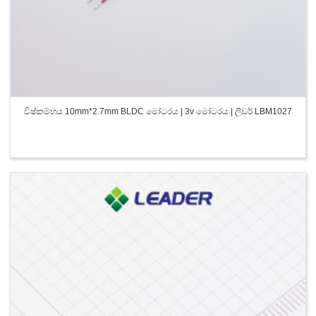
විෂ්කම්භය 10mm*2.7mm BLDC මෝටරය | 3v මෝටරය | ලීඩර් LBM1027