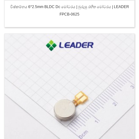
විෂ්කම්භය 6*2.5mm BLDC Dc මෝටරය | බුරුසු රහිත මෝටරය | LEADER
FPCB-0625