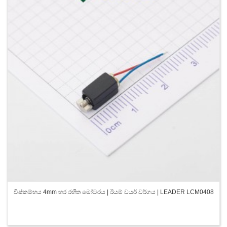
විෂ්කම්භය 4mm හර රහිත මෝටරය | ඊයම් වයර් වර්ගය | LEADER LCM0408