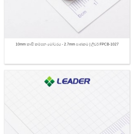
10mm කාසි කම්පන මෝටරය - 2.7mm ඝණකම | ලීඩර් FPCB-1027