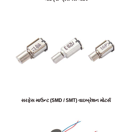
સરફેસ માઉન્ટ (SMD / SMT) વાઇબ્રેશન મોટર્સ