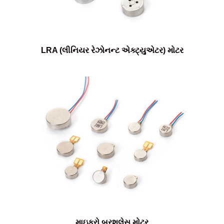
LRA (લીનિયર રેઝોનન્ટ એક્ટ્યુએટર) મોટર
માઇક્રો બ્રશલેસ મોટર