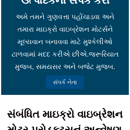
ઉત્પાદકનો સંપર્ક કરો
અમે તમને ગુણવત્તા પહોંચાડવા અને
તમારા માઇક્રો વાઇબ્રેશન મોટર્સને
મૂલ્યવાન બનાવવા માટે મુશ્કેલીઓ
ટાળવામાં મદદ કરીએ છીએ.
જરૂરિયાત
મુજબ, સમયસર અને બજેટ મુજબ.
સંપર્ક નેતા
સંબંધિત માઇક્રો વાઇબ્રેશન
મોટર પ્રોડક્ટ્સનું અન્વેષણ