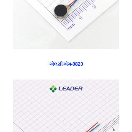
એલસીએમ-0820