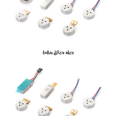
રેખીય હેપ્ટિક મોટર