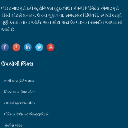
લીડર માઇક્રો ઇલેક્ટ્રોનિક્સ (હુઇઝોઉ) કંપની લિમિટેડ એ
માઇક્રો
ડીસી મોટર્સ
. ઉચ્ચ ગુણવત્તા, સમયસર ડિલિવરી, સ્પષ્ટીકરણો
ઉત્પાદક
પૂર્ણ કરવા, નાના ઓર્ડર અને મોટા પાયે ઉત્પાદનને સમર્થન આપવામાં
આવે છે.
ઉપયોગી લિંક્સ
નાની વાઇબ્રેટિંગ મોટર
સિક્કા વાઇબ્રેશન મોટર
માઇક્રો બ્રશલેસ મોટર
લીનિયર રેઝોનન્ટ એક્ટ્યુએટર્સ
કોરલેસ મોટર