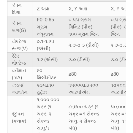
કંપન
Z અક્ષ
X, Y અક્ષ
X, Y અક્ષ
દિશા
F0: 0.65
૦.૫૫ ગ્રામ
૦.૫ ગ્રામ 
કંપન
ગ્રામ
મિનિટ (પીક);
(પીક); ૬૦ 
બળ(G)
ન્યૂનતમ
૧૦૦ ગ્રામ જિગ
જિગ
વોલ્ટેજ
૦.૧-૧.૨૫
૨.૭-૩.૩ (ડીસી)
૨.૭-૩.૩ (ડ
રેન્જ(V)
(એસી)
રેટેડ
૧.૨ (એસી)
૩.૦ (ડીસી)
૩.૦ (ડીસી)
વોલ્ટેજ
વર્તમાન
૯૦
≤80
≤80
(mA)
મિલીમીટર
ઝડપ/
૨૩૫±૧૦
૧૫૦૦૦±૩૫૦૦
૧૩૫૦૦±૩
આવર્તન
હર્ટ્ઝ
આરપીએમ
આરપીએમ
૧,૦૦૦,૦૦૦
ચક્ર (૧
૮૬૪૦૦ ચક્ર (૧
૫૦,૦૦૦ ચક
જીવન
ચક્ર: ૨
ચક્ર = ૧ સેકન્ડ
ચક્ર = ૧ સ
(કલાક)
સેકન્ડ
ચાલુ, ૨ સેકન્ડ
ચાલુ, ૧ સેક
ચાલુ/૧
બંધ)
બંધ)