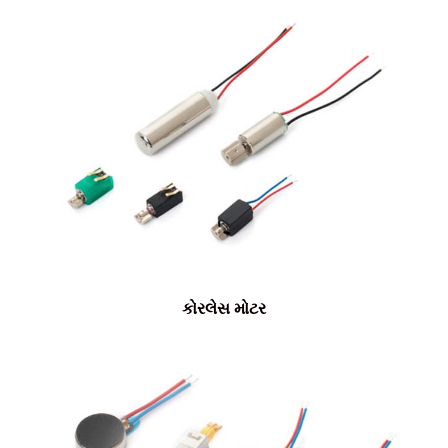
કોરલેસ મોટર