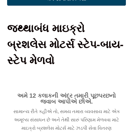
જથ્થાબંધ માઇક્રો
બ્રશલેસ મોટર્સ સ્ટેપ-બાય-
સ્ટેપ મેળવો
અમે 12 કલાકની અંદર તમારી પૂછપરછનો
જવાબ આપીએ છીએ.
સામાન્ય રીતે કહીએ તો, સમય તમારા વ્યવસાય માટે એક
અમૂલ્ય સંસાધન છે અને તેથી સારું પરિણામ મેળવવા માટે
માઇક્રો બ્રશલેસ મોટર્સ માટે ઝડપી સેવા વિતરણ