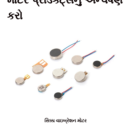
કરો
સિક્કા વાઇબ્રેશન મોટર