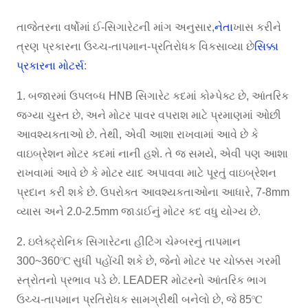
તાજેતરના વર્ષોમાં ઈ-સિગારેટની માંગ અનુસાર,
નેતા
ખાસ કરીને
ત્રણ પ્રકારના ઉચ્ચ-તાપમાન-પ્રતિરોધક વિકસાવ્યા છે
સિક્કા
પ્રકારના મોટર્સ
:
1. બજારમાં ઉપલબ્ધ HNB સિગારેટ કદમાં કોમ્પેક્ટ છે, આંતરિક
જગ્યા ચુસ્ત છે, અને મોટર પાવર વપરાશ માટે પ્રમાણમાં ઓછી
આવશ્યકતાઓ છે. તેથી, એવી આશા રાખવામાં આવે છે કે
વાઇબ્રેશન મોટર કદમાં નાની હશે. તે જ સમયે, એવી પણ આશા
રાખવામાં આવે છે કે મોટર યાદ અપાવવા માટે પૂરતું વાઇબ્રેશન
પ્રદાન કરી શકે છે. ઉપરોક્ત આવશ્યકતાઓના આધારે, 7-8mm
વ્યાસ અને 2.0-2.5mm જાડાઈનું મોટર કદ વધુ યોગ્ય છે.
2. ઇલેક્ટ્રોનિક સિગારેટના હીટિંગ ચેમ્બરનું તાપમાન
300~360℃ સુધી પહોંચી શકે છે, જેનો મોટર પર ચોક્કસ ગરમી
સ્ત્રોતનો પ્રભાવ પડે છે. LEADER મોટરનો આંતરિક ભાગ
ઉચ્ચ-તાપમાન પ્રતિરોધક સામગ્રીથી બનેલો છે, જે 85℃