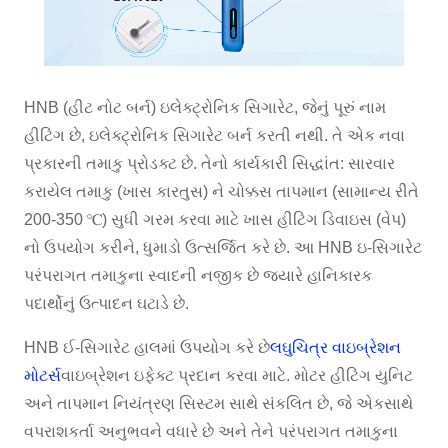
HNB (હીટ નોટ બર્ન) ઇલેક્ટ્રોનિક સિગારેટ, જેનું પૂરું નામ
હીટિંગ છે, ઇલેક્ટ્રોનિક સિગારેટ બર્ન કરતી નથી. તે એક નવા
પ્રકારની તમાકુ પ્રોડક્ટ છે. તેનો કાર્યકારી સિદ્ધાંત: સારવાર
કરાયેલ તમાકુ (ખાસ કારતુસ) ને ચોક્કસ તાપમાન (સામાન્ય રીતે
200-350 ℃) સુધી ગરમ કરવા માટે ખાસ હીટિંગ ડિવાઇસ (વેપ)
નો ઉપયોગ કરીને, ધુમાડો ઉત્સર્જિત કરે છે. આ HNB ઇ-સિગારેટ
પરંપરાગત તમાકુના સ્વાદની નજીક છે જ્યારે હાનિકારક
પદાર્થોનું ઉત્પાદન ઘટાડે છે.
HNB ઈ-સિગારેટ હાલમાં ઉપયોગ કરે છે
લઘુચિત્ર વાઇબ્રેશન
મોટર્સ
વાઇબ્રેશન ઇફેક્ટ પ્રદાન કરવા માટે. મોટર હીટિંગ યુનિટ
અને તાપમાન નિયંત્રણ સિસ્ટમ સાથે સંકલિત છે, જે એકસાથે
વપરાશકર્તા અનુભવને વધારે છે અને તેને પરંપરાગત તમાકુના