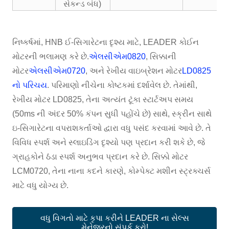
સેકન્ડ બંધ)
નિષ્કર્ષમાં, HNB ઈ-સિગારેટના દૃશ્ય માટે, LEADER કોઈન
મોટરની ભલામણ કરે છે.
એલસીએમ0820
, સિક્કાની
મોટર
એલસીએમ0720
, અને રેખીય વાઇબ્રેશન મોટર
LD0825
નો પરિચય
. પરિમાણો નીચેના કોષ્ટકમાં દર્શાવેલ છે. તેમાંથી,
રેખીય મોટર LD0825, તેના અત્યંત ટૂંકા સ્ટાર્ટઅપ સમય
(50ms ની અંદર 50% કંપન સુધી પહોંચે છે) સાથે, સ્ક્રીન સાથે
ઇ-સિગારેટના વપરાશકર્તાઓ દ્વારા વધુ પસંદ કરવામાં આવે છે. તે
વિવિધ સ્પર્શ અને સ્લાઇડિંગ દૃશ્યો પણ પ્રદાન કરી શકે છે, જે
ગ્રાહકોને ઠંડા સ્પર્શ અનુભવ પ્રદાન કરે છે. સિક્કો મોટર
LCM0720, તેના નાના કદને કારણે, કોમ્પેક્ટ મશીન સ્ટ્રક્ચર્સ
માટે વધુ યોગ્ય છે.
વધુ વિગતો માટે કૃપા કરીને LEADER ના સેલ્સ
મેનેજરનો સંપર્ક કરો!