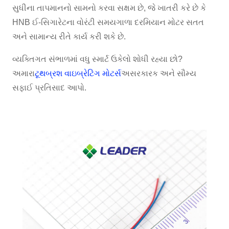
સુધીના તાપમાનનો સામનો કરવા સક્ષમ છે, જે ખાતરી કરે છે કે
HNB ઈ-સિગારેટના વોરંટી સમયગાળા દરમિયાન મોટર સતત
અને સામાન્ય રીતે કાર્ય કરી શકે છે.
વ્યક્તિગત સંભાળમાં વધુ સ્માર્ટ ઉકેલો શોધી રહ્યા છો?
અમારા
ટૂથબ્રશ વાઇબ્રેટિંગ મોટર્સ
અસરકારક અને સૌમ્ય
સફાઈ પ્રતિસાદ આપો.