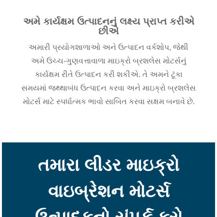
અમે કાર્યક્ષમ ઉત્પાદનનું લક્ષ્ય પ્રાપ્ત કરીએ
છીએ
અમારી પ્રયોગશાળાઓ અને ઉત્પાદન વર્કશોપ, જેથી
અમે ઉચ્ચ-ગુણવત્તાવાળા માઇક્રો બ્રશલેસ મોટર્સનું
કાર્યક્ષમ રીતે ઉત્પાદન કરી શકીએ. તે અમને ટૂંકા
સમયમાં જથ્થાબંધ ઉત્પાદન કરવા અને માઇક્રો બ્રશલેસ
મોટર્સ માટે સ્પર્ધાત્મક ભાવો સાબિત કરવા સક્ષમ બનાવે છે.
તમારા લીડર માઇક્રો
વાઇબ્રેશન મોટર્સ