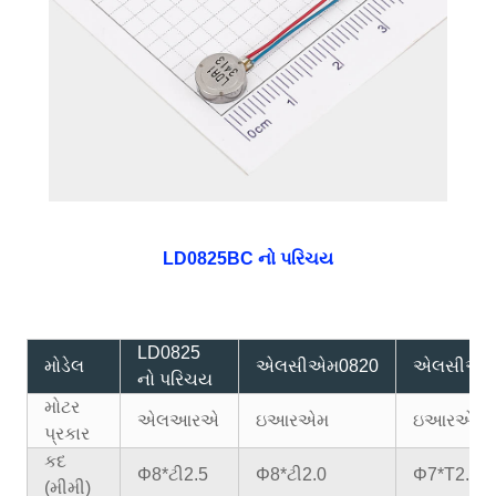
LD0825BC નો પરિચય
LD0825
મોડેલ
એલસીએમ0820
એલસીએમ
નો પરિચય
મોટર
એલઆરએ
ઇઆરએમ
ઇઆરએમ
પ્રકાર
કદ
Φ8*ટી2.5
Φ8*ટી2.0
Φ7*T2.0
(મીમી)