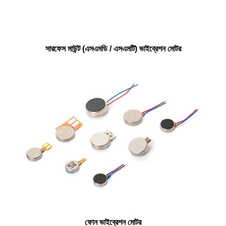
সারফেস মাউন্ট (এসএমডি / এসএমটি) ভাইব্রেশন মোটর
ফোন ভাইব্রেশন মোটর