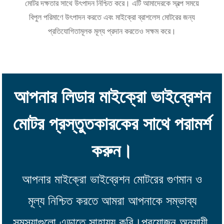
মোটর দক্ষতার সাথে উৎপাদন নিশ্চিত করে। এটি আমাদেরকে স্বল্প সময়ে
বিপুল পরিমাণে উৎপাদন করতে এবং মাইক্রো ব্রাশলেস মোটরের জন্য
প্রতিযোগিতামূলক মূল্য প্রদান করতেও সক্ষম করে।
আপনার লিডার মাইক্রো ভাইব্রেশন
মোটর প্রস্তুতকারকের সাথে পরামর্শ
করুন।
আপনার মাইক্রো ভাইব্রেশন মোটরের গুণমান ও
মূল্য নিশ্চিত করতে আমরা আপনাকে সম্ভাব্য
সমস্যাগুলো এড়াতে সাহায্য করি।
প্রয়োজন অনুযায়ী,