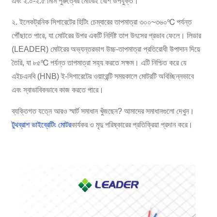
এবং ২.০-২.৫ মিমি পুরুত্বের মোটরই বেশি উপযুক্ত।
২. ইলেকট্রনিক সিগারেটের হিটিং চেম্বারের তাপমাত্রা ৩০০~৩৬০℃ পর্যন্ত
পৌঁছাতে পারে, যা মোটরের উপর একটি নির্দিষ্ট তাপ উৎসের প্রভাব ফেলে। লিডার
(LEADER) মোটরের অভ্যন্তরভাগ উচ্চ-তাপমাত্রা প্রতিরোধী উপাদান দিয়ে
তৈরি, যা ৮৫℃ পর্যন্ত তাপমাত্রা সহ্য করতে সক্ষম। এটি নিশ্চিত করে যে
এইচএনবি (HNB) ই-সিগারেটের ওয়ারেন্টি সময়কালে মোটরটি অবিচ্ছিন্নভাবে
এবং স্বাভাবিকভাবে কাজ করতে পারে।
ব্যক্তিগত যত্নে আরও স্মার্ট সমাধান খুঁজছেন? আমাদের সমাধানগুলো দেখুন।
টুথব্রাশ ভাইব্রেটিং মোটর
কার্যকর ও মৃদু পরিষ্কারের প্রতিক্রিয়া প্রদান করে।