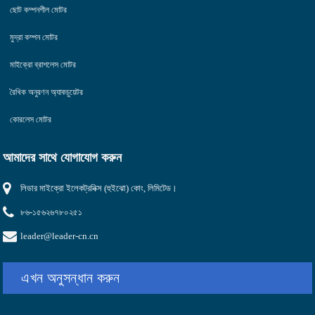
ছোট কম্পনশীল মোটর
মুদ্রা কম্পন মোটর
মাইক্রো ব্রাশলেস মোটর
রৈখিক অনুরণন অ্যাকচুয়েটর
কোরলেস মোটর
আমাদের সাথে যোগাযোগ করুন
লিডার মাইক্রো ইলেকট্রনিক্স (হুইঝো) কোং, লিমিটেড।
৮৬-১৫৬২৬৭৮০২৫১
leader@leader-cn.cn
এখন অনুসন্ধান করুন