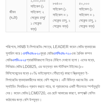
১,০০০,০০০
৮৬৪০০
৫০,০০০
সাইকেল (১
সাইকেল (১
সাইকেল (১
জীবন
সাইকেল: ২
সাইকেল = ১
সাইকেল = ১
(ঘণ্টা)
সেকেন্ড চালু/
সেকেন্ড চালু, ২
সেকেন্ড চালু, ১
১ সেকেন্ড
সেকেন্ড বন্ধ)
সেকেন্ড বন্ধ)
বন্ধ)
পরিশেষে, HNB ই-সিগারেটের ক্ষেত্রে, LEADER কয়েন মোটর ব্যবহারের
সুপারিশ করে।
এলসিএম০৮২০
মুদ্রা মোটর
এলসিএম০৭২০
এবং রৈখিক কম্পন
মোটর
এলডি০৮২৫
প্যারামিটারগুলো নিচের টেবিলে দেখানো হলো। এদের মধ্যে,
লিনিয়ার মোটর LD0825, এর অত্যন্ত কম স্টার্টআপ টাইমের (৫০
মিলিসেকেন্ডের মধ্যে ৫০% ভাইব্রেশনে পৌঁছানো) কারণে স্ক্রিনযুক্ত ই-
সিগারেটের ব্যবহারকারীদের কাছে বেশি পছন্দের। এটি বিভিন্ন ধরনের টাচ এবং
স্লাইডিং সিনারিওও প্রদান করতে পারে, যা গ্রাহকদের একটি শীতলতর স্পর্শানুভূতি
দেয়। কয়েন মোটর LCM0720, এর ছোট আকারের কারণে, কম্প্যাক্ট মেশিন
কাঠামোর জন্য বেশি উপযুক্ত।