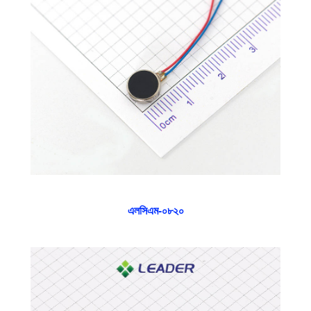
এলসিএম-০৮২০