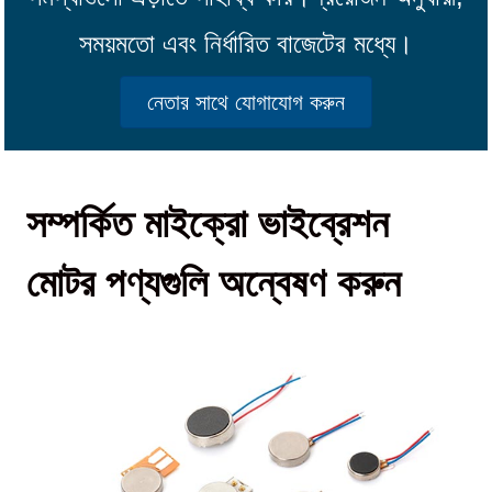
সময়মতো এবং নির্ধারিত বাজেটের মধ্যে।
নেতার সাথে যোগাযোগ করুন
সম্পর্কিত মাইক্রো ভাইব্রেশন
মোটর পণ্যগুলি অন্বেষণ করুন