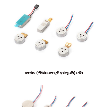
এলআরএ (লিনিয়ার রেজোনেন্ট অ্যাকচুয়েটর) মোটর