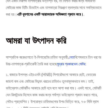
যেন একটি নিরাপদ তাপমাত্রায় উত্তপ্ত হয়, তা নিশ্চিত করার জন্য সাধারণত
মোটরের কাজ হিটিং ডিভাইস এবং তাপমাত্রা নিয়ন্ত্রণ ব্যবস্থার সাথে সমন্বিতভাবে
করা হয়।
এটি ধূমপানের একটি আরামদায়ক অভিজ্ঞতা প্রদান করে।
.
আমরা যা উৎপাদন করি
সাম্প্রতিক বছরগুলোতে ই-সিগারেটের চাহিদা অনুযায়ী,
নেতা
বিশেষভাবে তিন ধরণের
উচ্চ-তাপমাত্রা-প্রতিরোধী তৈরি করা হয়েছে
মুদ্রার প্রকারভেদ মোটর
:
১. বাজারে উপলব্ধ এইচএনবি (HNB) সিগারেটগুলো আকারে ছোট, ভেতরের
জায়গা কম এবং মোটরের বিদ্যুৎ খরচের চাহিদাও তুলনামূলকভাবে কম। তাই,
ভাইব্রেশন মোটরটিও আকারে ছোট হবে বলে আশা করা যায়। একই সাথে, মোটরটি
যেন রিমাইন্ডার হিসেবে কাজ করার জন্য পর্যাপ্ত ভাইব্রেশন প্রদান করতে পারে,
সেটাও প্রত্যাশিত। উপরোক্ত চাহিদাগুলোর উপর ভিত্তি করে, ৭-৮ মিমি ব্যাস