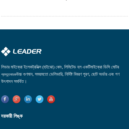
লিডার মাইক্রো ইলেকট্রনিক্স (হুইঝো) কোং, লিমিটেড হল একটি
মাইক্রো ডিসি মোটর
উচ্চ গুণমান, সময়মতো ডেলিভারি, নির্দিষ্ট বিবরণ পূরণ, ছোট অর্ডার এবং গণ
প্রস্তুতকারক
উৎপাদন সমর্থিত।
দরকারী লিঙ্ক