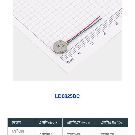
LD0825BC
মডেল
এলডি০৮২৫
এলসিএম০৮২০
এলসিএম০৭২০
মোটরের
এলআরএ
ইআরএম
ইআরএম