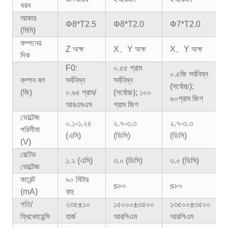
ধরন
আকার
Φ8*T2.5
Φ8*T2.0
Φ7*T2.0
(মিমি)
কম্পনের
Z অক্ষ
X、Y অক্ষ
X、Y অক্ষ
দিক
F0:
০.৫৫ গ্রাম
০.৫জি সর্বনিম্ন
কম্পন বল
সর্বনিম্ন
সর্বনিম্ন
(সর্বোচ্চ);
(জি)
০.৬৫ গ্রাম/
(সর্বোচ্চ); ১০০
৬০গ্রাম জিগ
আরএমএস
গ্রাম জিগ
ভোল্টেজ
০.১-১.২৫
২.৭-৩.৩
২.৭-৩.৩
পরিসীমা
(এসি)
(ডিসি)
(ডিসি)
(V)
রেটেড
১.২ (এসি)
৩.০ (ডিসি)
৩.০ (ডিসি)
ভোল্টেজ
কারেন্ট
৯০ মিটার
≤৮০
≤৮০
(mA)
বাহু
গতি/
২৩৫±১০
১৫০০০±৩৫০০
১৩৫০০±৩৫০০
ফ্রিকোয়েন্সি
হার্জ
আরপিএম
আরপিএম