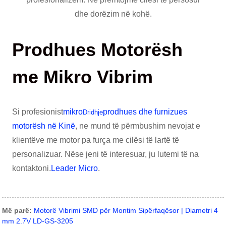
dhe dorëzim në kohë.
Prodhues Motorësh
me Mikro Vibrim
Si profesionist
mikro
prodhues dhe furnizues
Dridhje
motorësh në Kinë
, ne mund të përmbushim nevojat e
klientëve me motor pa furça me cilësi të lartë të
personalizuar. Nëse jeni të interesuar, ju lutemi të na
kontaktoni.
Leader Micro
.
Më parë:
Motorë Vibrimi SMD për Montim Sipërfaqësor | Diametri 4
mm 2.7V LD-GS-3205