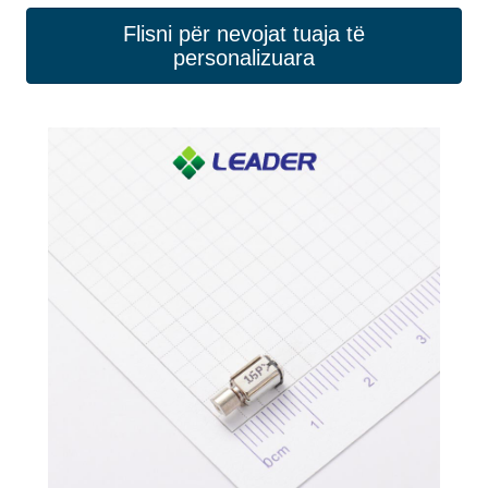
Flisni për nevojat tuaja të
personalizuara