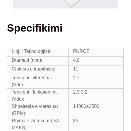
Specifikimi
Lloji i Teknologjisë:
FURÇË
Diametri (mm):
4.0
Gjatësia e trupit
(mm):
11
Tensioni i vlerësuar
2.7
(Vdc):
Tensioni i funksionimit
2.3-3.2
(Vdc):
Shpejtësia e vlerësuar
14000±2500
(RPM):
Rryma e vlerësuar (mA
85
MAKS):