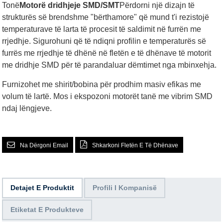
Tonë
Motorë dridhjeje SMD/SMT
Përdorni një dizajn të
strukturës së brendshme "bërthamore" që mund t'i rezistojë
temperaturave të larta të procesit të saldimit në furrën me
rrjedhje. Sigurohuni që të ndiqni profilin e temperaturës së
furrës me rrjedhje të dhënë në fletën e të dhënave të motorit
me dridhje SMD për të parandaluar dëmtimet nga mbinxehja.
Furnizohet me shirit/bobina për prodhim masiv efikas me
volum të lartë. Mos i ekspozoni motorët tanë me vibrim SMD
ndaj lëngjeve.
Na Dërgoni Email
Shkarkoni Fletën E Të Dhënave
Detajet E Produktit
Profili I Kompanisë
Etiketat E Produkteve