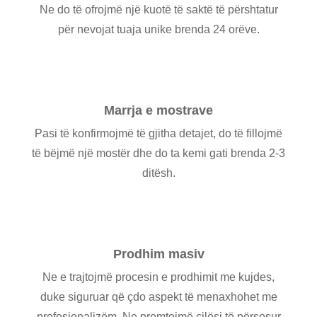
Ne do të ofrojmë një kuotë të saktë të përshtatur
për nevojat tuaja unike brenda 24 orëve.
Marrja e mostrave
Pasi të konfirmojmë të gjitha detajet, do të fillojmë
të bëjmë një mostër dhe do ta kemi gati brenda 2-3
ditësh.
Prodhim masiv
Ne e trajtojmë procesin e prodhimit me kujdes,
duke siguruar që çdo aspekt të menaxhohet me
profesionalizëm. Ne premtojmë cilësi të përsosur