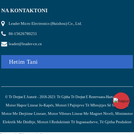
NA KONTAKTONI
Leader Micro Electronics (Huizhou) Co., Ltd.
86-15626780251
leader@leader-cn.cn
Hetim Tani
Harta E Faqes
© Të Drejtat E Autorit - 2018-2023: Të Gjitha Të Drejtat E Rezervuara-
,
Motor Hapor Linear Jo-Kapës
Motori I Pajisjeve Të Mbrojtjes Së Shëndetit
,
,
Motor Me Drejtime Lineare
Motor Vibrues Linear Me Magnet Niveli
Minimotor
,
,
Elektrik Me Dridhje
Motori I Reduktimit Të Ingranazheve
Të Gjitha Produktet
,
,