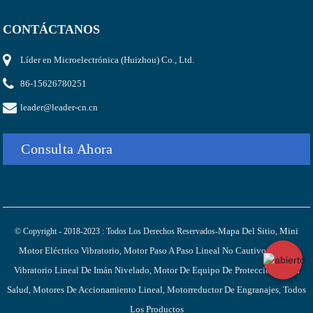
CONTÁCTANOS
Líder en Microelectrónica (Huizhou) Co., Ltd.
86-15626780251
leader@leader-cn.cn
Consulta Ahora
Mapa Del Sitio
Mini
© Copyright - 2018-2023 : Todos Los Derechos Reservados-
,
Motor Eléctrico Vibratorio
Motor Paso A Paso Lineal No Cautivo
Motor
,
,
Vibratorio Lineal De Imán Nivelado
Motor De Equipo De Protección De La
,
Salud
Motores De Accionamiento Lineal
Motorreductor De Engranajes
Todos
,
,
,
Los Productos