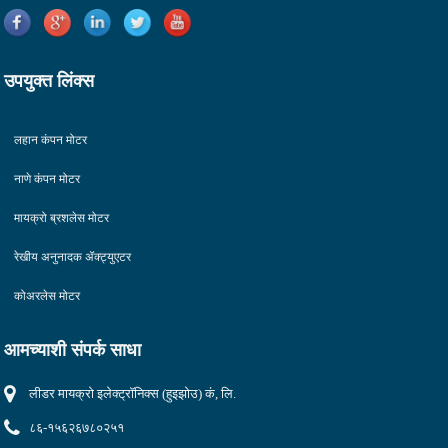
उपयुक्त लिंक्स
लहान कंपन मोटर
नाणे कंपन मोटर
मायक्रो ब्रशलेस मोटर
रेखीय अनुनादक ॲक्ट्युएटर
कोअरलेस मोटर
आमच्याशी संपर्क साधा
लीडर मायक्रो इलेक्ट्रॉनिक्स (हुइझोउ) कं, लि.
८६-१५६२६७८०२५१