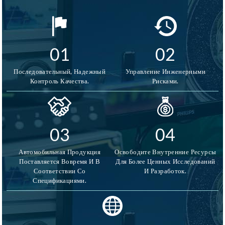
микровибратора позволяет органично интегрировать его
в смарт-кольца без увеличения объема или веса.
Маленький вибромотор специально разработан для
создания едва заметных вибраций, идеально
01
02
подходящих для оповещения пользователя в экстренных
ситуациях. Тактильная обратная связь — это интуитивно
Последовательный, Надежный
Управление Инженерными
понятный и ненавязчивый способ передачи важной
Контроль Качества.
Рисками.
информации, повышающий безопасность и удобство
использования вашего смарт-кольца.
03
04
Автомобильная Продукция
Освободите Внутренние Ресурсы
Поставляется Вовремя И В
Для Более Ценных Исследований
Соответствии Со
И Разработок.
Спецификациями.