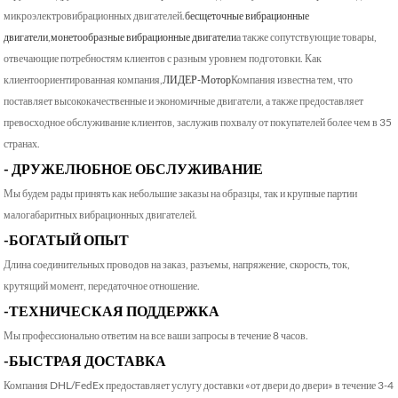
микроэлектровибрационных двигателей.
бесщеточные вибрационные
двигатели
,
монетообразные вибрационные двигатели
а также сопутствующие товары,
отвечающие потребностям клиентов с разным уровнем подготовки. Как
клиентоориентированная компания,
ЛИДЕР-Мотор
Компания известна тем, что
поставляет высококачественные и экономичные двигатели, а также предоставляет
превосходное обслуживание клиентов, заслужив похвалу от покупателей более чем в 35
странах.
- ДРУЖЕЛЮБНОЕ ОБСЛУЖИВАНИЕ
Мы будем рады принять как небольшие заказы на образцы, так и крупные партии
малогабаритных вибрационных двигателей.
-БОГАТЫЙ ОПЫТ
Длина соединительных проводов на заказ, разъемы, напряжение, скорость, ток,
крутящий момент, передаточное отношение.
-ТЕХНИЧЕСКАЯ ПОДДЕРЖКА
Мы профессионально ответим на все ваши запросы в течение 8 часов.
-БЫСТРАЯ ДОСТАВКА
Компания DHL/FedEx предоставляет услугу доставки «от двери до двери» в течение 3-4