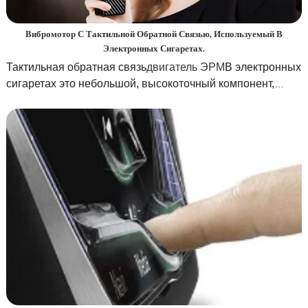
Вибромотор С Тактильной Обратной Связью, Используемый В
Электронных Сигаретах.
Тактильная обратная связь
двигатель ЭРМ
В электронных
сигаретах это небольшой, высокоточный компонент,
предназначенный для обеспечения тактильной обратной
связи с пользователем. При интеграции в электронную
сигарету он используется для создания едва заметной
вибрации или тактильного отклика, который оповещает
пользователя о конкретных событиях или
взаимодействиях, таких как включение питания,
обнаружение затяжки или ошибки устройства. Это
улучшает пользовательский опыт, обеспечивая
физическую реакцию на различные взаимодействия с
электронной сигаретой, делая ее более интуитивно
понятной и удобной.