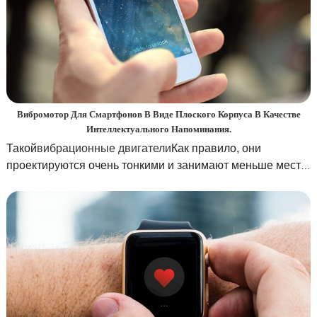
Вибромотор Для Смартфонов В Виде Плоского Корпуса В Качестве
Интеллектуального Напоминания.
Такой
вибрационные двигатели
Как правило, они
проектируются очень тонкими и занимают меньше места,
чтобы их можно было интегрировать с мобильными
устройствами, такими как смартфоны.
Вибрационный
двигатель для монет 7 мм
Функция «умного
напоминания» позволяет напоминать пользователям об
уведомлениях, сообщениях или других важных событиях
с помощью легкой вибрации, поэтому она называется
«умным напоминанием». Эта технология широко
используется в смартфонах и других портативных