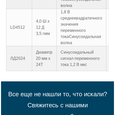
волна
1,8 В
среднеквадратичного
4,0 Ш x
значения
LD4512
12 Д
10
переменного
3,5 гмм
тока
Синусоидальная
волна
Диаметр
Синусоидальный
ЛД2024
20 мм x
сигнал переменного
20
24T
тока 1,2 В мкс
Все еще не нашли то, что искали?
Свяжитесь с нашими