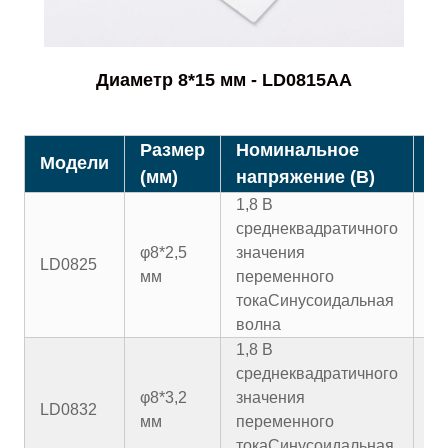
Диаметр 8*15 мм - LD0815AA
Размер
Номинальное
Н
Модели
(мм)
напряжение (В)
то
1,8 В
среднеквадратичного
φ8*2,5
значения
LD0825
85
мм
переменного
тока
Синусоидальная
волна
1,8 В
среднеквадратичного
φ8*3,2
значения
LD0832
80
мм
переменного
тока
Синусоидальная