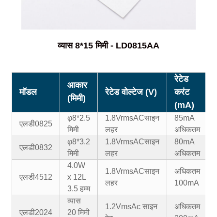
व्यास 8*15 मिमी - LD0815AA
रेटेड
आकार
मॉडल
रेटेड वोल्टेज (V)
करंट
(मिमी)
(mA)
φ8*2.5
1.8VrmsAC
साइन
85mA
एलडी0825
मिमी
लहर
अधिकतम
φ8*3.2
1.8VrmsAC
साइन
80mA
एलडी0832
मिमी
लहर
अधिकतम
4.0W
1.8VrmsAC
साइन
अधिकतम
एलडी4512
x 12L
लहर
100mA
3.5 हम्म
व्यास
1.2VmsAc साइन
अधिकतम
एलडी2024
20 मिमी