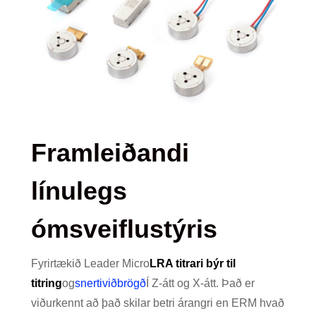
Framleiðandi
línulegs
ómsveiflustýris
Fyrirtækið Leader Micro
LRA titrari býr til
titring
og
snertiviðbrögð
Í Z-átt og X-átt. Það er
viðurkennt að það skilar betri árangri en ERM hvað