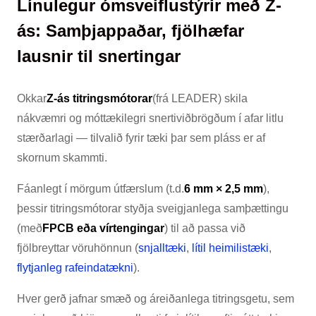
Línulegur ómsveiflustýrir með Z-
ás: Samþjappaðar, fjölhæfar
lausnir til snertingar
Okkar
Z-ás titringsmótorar
(frá LEADER) skila
nákvæmri og móttækilegri snertiviðbrögðum í afar litlu
stærðarlagi — tilvalið fyrir tæki þar sem pláss er af
skornum skammti.
Fáanlegt í mörgum útfærslum (t.d.
6 mm × 2,5 mm
),
þessir titringsmótorar styðja sveigjanlega samþættingu
(með
FPCB eða vírtengingar
) til að passa við
fjölbreyttar vöruhönnun (
snjalltæki
,
lítil heimilistæki
,
flytjanleg rafeindatækni
).
Hver gerð jafnar smæð og áreiðanlega titringsgetu, sem