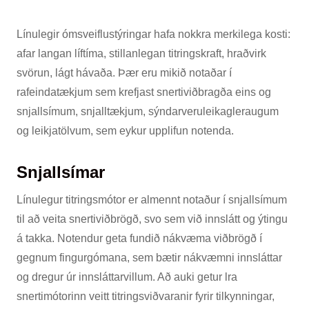
Línulegir ómsveiflustýringar hafa nokkra merkilega kosti:
afar langan líftíma, stillanlegan titringskraft, hraðvirk
svörun, lágt hávaða. Þær eru mikið notaðar í
rafeindatækjum sem krefjast snertiviðbragða eins og
snjallsímum, snjalltækjum, sýndarveruleikagleraugum
og leikjatölvum, sem eykur upplifun notenda.
Snjallsímar
Línulegur titringsmótor er almennt notaður í snjallsímum
til að veita snertiviðbrögð, svo sem við innslátt og ýtingu
á takka. Notendur geta fundið nákvæma viðbrögð í
gegnum fingurgómana, sem bætir nákvæmni innsláttar
og dregur úr innsláttarvillum. Að auki getur lra
snertimótorinn veitt titringsviðvaranir fyrir tilkynningar,