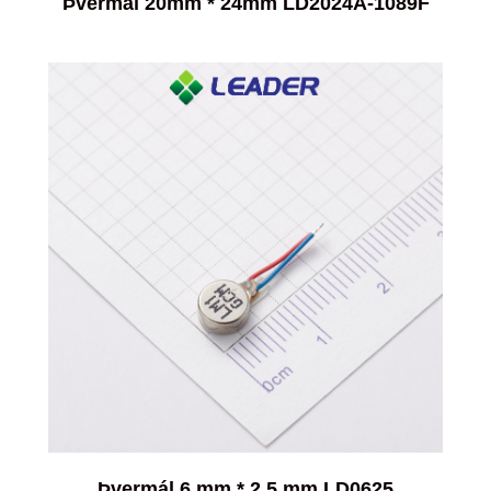
Þvermál 20mm * 24mm LD2024A-1089F
Þvermál 6 mm * 2,5 mm LD0625