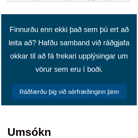
Finnurðu enn ekki það sem þú ert að
leita að? Hafðu samband við ráðgjafa
okkar til að fá frekari upplýsingar um
vörur sem eru í boði.
Ráðfærðu þig við sérfræðinginn þinn
Umsókn