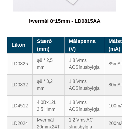
Þvermál 8*15mm - LD0815AA
Stærð
Málspenna
Málstra
Líkön
(mm)
(V)
(mA)
φ8 * 2,5
1,8 Vrms
LD0825
85mA há
mm
AC
Sínusbylgja
φ8 * 3,2
1,8 Vrms
LD0832
80mA há
mm
AC
Sínusbylgja
4,0Bx12L
1,8 Vrms
LD4512
100mA h
3,5 Hmm
AC
Sínusbylgja
Þvermál
1,2 Vms AC
LD2024
200mA h
20mmx24T
sínusbylgja