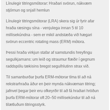
Línulegir titringsmótorar: Hraðari svörun, nákvæm
stjórnun og snjall hemlun
Línulegir titringsmótorar (LRA) skera sig úr fyrir afar
hraða ræsingu sína - venjulega innan 5 til 10
millisekúndna - sem er mikil andstæða við hægari
svörun eccentric rotating mass (ERM) mótora.
Þessi hraða virkjun stafar af samstundis hreyfingu
segulkjarnans: um leið og straumur flæðir í gegnum
raddspólu tækisins bregst segulhlutinn strax við.
Til samanburðar þurfa ERM-mótorar tíma til að ná
rekstrarhraða áður en þeir mynda nákvæman titring;
jafnvel þegar þeir eru ofkeyrðir til að fá hraðari hröðun
þurfa ERM-mótorar oft 20–50 millisekúndur til að ná
tilætluðum titringsstyrk.