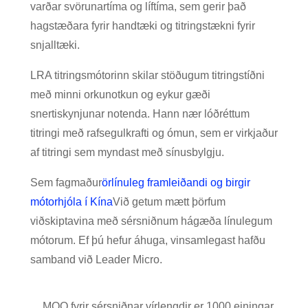
varðar svörunartíma og líftíma, sem gerir það
hagstæðara fyrir handtæki og titringstækni fyrir
snjalltæki.
LRA titringsmótorinn skilar stöðugum titringstíðni
með minni orkunotkun og eykur gæði
snertiskynjunar notenda. Hann nær lóðréttum
titringi með rafsegulkrafti og ómun, sem er virkjaður
af titringi sem myndast með sínusbylgju.
Sem fagmaður
ör
línuleg
framleiðandi og birgir
mótorhjóla í Kína
Við getum mætt þörfum
viðskiptavina með sérsniðnum hágæða línulegum
mótorum. Ef þú hefur áhuga, vinsamlegast hafðu
samband við Leader Micro.
MOQ fyrir sérsniðnar vírlengdir er 1000 einingar.