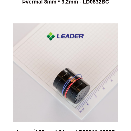
Þvermál 8mm * 3,2mm - LD0832BC