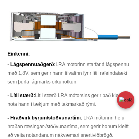
Einkenni:
- Lágspennuaðgerð:
LRA mótorinn starfar á lágspennu
með 1,8V, sem gerir hann tilvalinn fyrir lítil rafeindatæki
sem þurfa lágmarks orkunotkun.
- Lítil stærð:
Lítil stærð LRA mótorsins gerir það kleift að
nota hann í tækjum með takmarkað rými.
- Hraðvirk byrjun/stöðvunartími:
LRA mótorinn hefur
hraðan ræsingar-/stöðvunartíma, sem gerir honum kleift
að veita notandanum nákvæmari snertiviðbrögð.