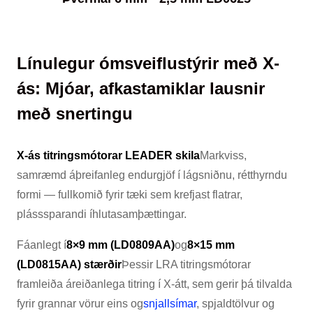
Línulegur ómsveiflustýrir með X-
ás: Mjóar, afkastamiklar lausnir
með snertingu
X-ás titringsmótorar LEADER skila
Markviss,
samræmd áþreifanleg endurgjöf í lágsniðnu, rétthyrndu
formi — fullkomið fyrir tæki sem krefjast flatrar,
plásssparandi íhlutasamþættingar.
Fáanlegt í
8×9 mm (LD0809AA)
og
8×15 mm
(LD0815AA) stærðir
Þessir LRA titringsmótorar
framleiða áreiðanlega titring í X-átt, sem gerir þá tilvalda
fyrir grannar vörur eins og
snjallsímar
, spjaldtölvur og