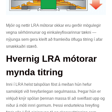
Mjóir og nettir LRA mótorar okkar eru gerðir mögulegir
vegna sérhönnunar og einkaleyfisvarinnar tækni —
nýjunga sem gera kleift að framleiða öfluga titring í afar
smækkaðri stærð.
Hvernig LRA mótorar
mynda titring
Inni í LRA helst talspólan föst á meðan hún hefur
samskipti við hreyfanlegan segulmassa. Þegar hún er
virkjuð knýr spólan þennan massa til að sveiflast upp og
niður á móti innri gormum. Þessi endurtekna hreyfing