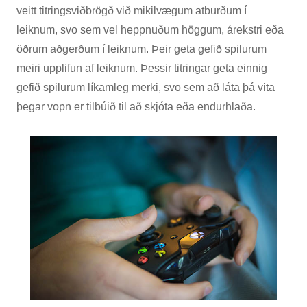
veitt titringsviðbrögð við mikilvægum atburðum í
leiknum, svo sem vel heppnuðum höggum, árekstri eða
öðrum aðgerðum í leiknum. Þeir geta gefið spilurum
meiri upplifun af leiknum. Þessir titringar geta einnig
gefið spilurum líkamleg merki, svo sem að láta þá vita
þegar vopn er tilbúið til að skjóta eða endurhlaða.