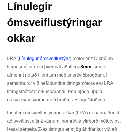
Línulegir
ómsveiflustýringar
okkar
LRA (
Línulegur ómsveiflustýrir
) mótor er AC-knúinn
titringsmótor með þvermál aðallega
8mm
, sem er
almennt notað í forritum með snertiviðbrögðum. Í
samanburði við hefðbundna titringsmótora eru LRA
titringsmótorar orkusparandi. Þeir bjóða upp á
nákvæmari svörun með hraðri ræsingu/stöðvun.
Línulegi ómsveiflustýririnn okkar (LRA) er hannaður til
að sveiflast eftir Z-ásnum, hornrétt á yfirborð mótorsins.
Þessi sértæka Z-ás titringur er mjög áhrifaríkur við að