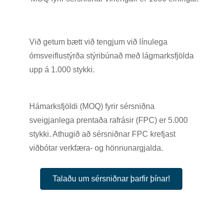
Við getum bætt við tengjum við línulega
ómsveiflustýrða stýribúnað með lágmarksfjölda
upp á 1.000 stykki.
Hámarksfjöldi (MOQ) fyrir sérsniðna
sveigjanlega prentaða rafrásir (FPC) er 5.000
stykki. Athugið að sérsniðnar FPC krefjast
viðbótar verkfæra- og hönnunargjalda.
Talaðu um sérsniðnar þarfir þínar!