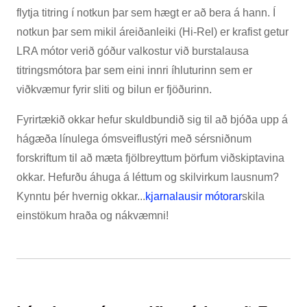
flytja titring í notkun þar sem hægt er að bera á hann. Í
notkun þar sem mikil áreiðanleiki (Hi-Rel) er krafist getur
LRA mótor verið góður valkostur við burstalausa
titringsmótora þar sem eini innri íhluturinn sem er
viðkvæmur fyrir sliti og bilun er fjöðurinn.
Fyrirtækið okkar hefur skuldbundið sig til að bjóða upp á
hágæða línulega ómsveiflustýri með sérsniðnum
forskriftum til að mæta fjölbreyttum þörfum viðskiptavina
okkar. Hefurðu áhuga á léttum og skilvirkum lausnum?
Kynntu þér hvernig okkar...
kjarnalausir mótorar
skila
einstökum hraða og nákvæmni!