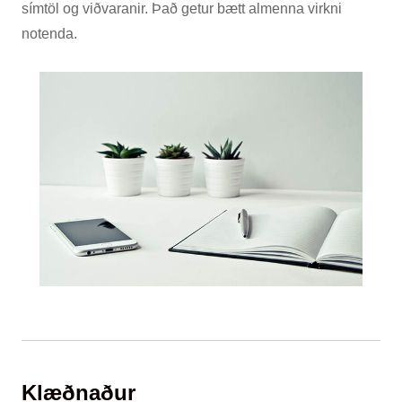
símtöl og viðvaranir. Það getur bætt almenna virkni
notenda.
Klæðnaður