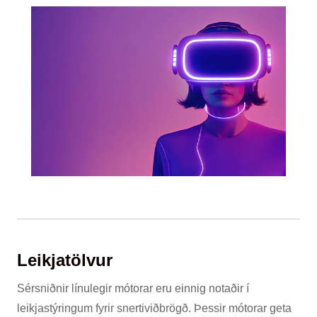
Leikjatölvur
Sérsniðnir línulegir mótorar eru einnig notaðir í
leikjastýringum fyrir snertiviðbrögð. Þessir mótorar geta