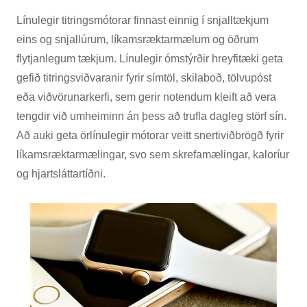
Línulegir titringsmótorar finnast einnig í snjalltækjum
eins og snjallúrum, líkamsræktarmælum og öðrum
flytjanlegum tækjum. Línulegir ómstýrðir hreyfitæki geta
gefið titringsviðvaranir fyrir símtöl, skilaboð, tölvupóst
eða viðvörunarkerfi, sem gerir notendum kleift að vera
tengdir við umheiminn án þess að trufla dagleg störf sín.
Að auki geta örlínulegir mótorar veitt snertiviðbrögð fyrir
líkamsræktarmælingar, svo sem skrefamælingar, kaloríur
og hjartsláttartíðni.