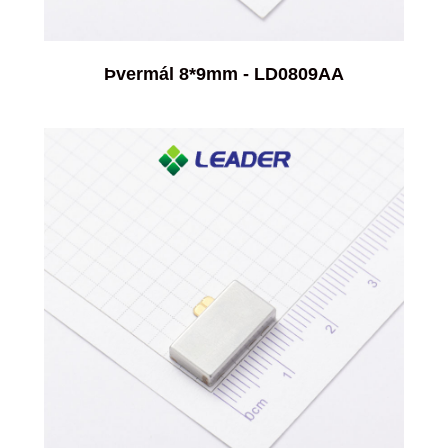
Þvermál 8*9mm - LD0809AA