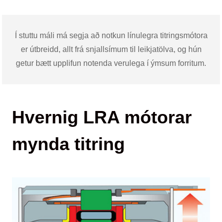
Í stuttu máli má segja að notkun línulegra titringsmótora
er útbreidd, allt frá snjallsímum til leikjatölva, og hún
getur bætt upplifun notenda verulega í ýmsum forritum.
Hvernig LRA mótorar
mynda titring