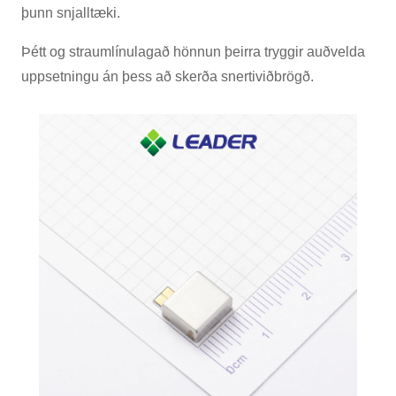
þunn snjalltæki.
Þétt og straumlínulagað hönnun þeirra tryggir auðvelda
uppsetningu án þess að skerða snertiviðbrögð.