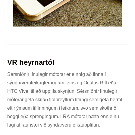
VR heyrnartól
Sérsniðnir línulegir mótorar er einnig að finna í
sýndarveruleikagleraugum, eins og Oculus Rift eða
HTC Vive, til að upplifa skynjun. Sérsniðnir línulegir
mótorar geta skilað fjölbreyttum titringi sem geta hermt
eftir ýmsum tilfinningum í leiknum, svo sem skothríð,
höggi eða sprengingum. LRA mótorar bæta enn einu
lagi af raunsæi við sýndarveruleikaupplifun.