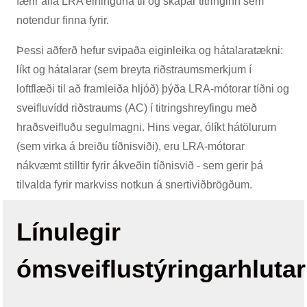
færir alla LRA eininguna til og skapar titringinn sem
notendur finna fyrir.
Þessi aðferð hefur svipaða eiginleika og hátalaratækni:
líkt og hátalarar (sem breyta riðstraumsmerkjum í
loftflæði til að framleiða hljóð) þýða LRA-mótorar tíðni og
sveifluvídd riðstraums (AC) í titringshreyfingu með
hraðsveifluðu segulmagni. Hins vegar, ólíkt hátölurum
(sem virka á breiðu tíðnisviði), eru LRA-mótorar
nákvæmt stilltir fyrir ákveðin tíðnisvið - sem gerir þá
tilvalda fyrir markviss notkun á snertiviðbrögðum.
Línulegir
ómsveiflustýringarhlutar