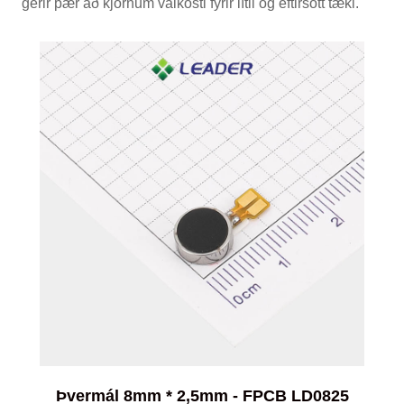
gerir þær að kjörnum valkosti fyrir lítil og eftirsótt tæki.
Þvermál 8mm * 2,5mm - FPCB LD0825