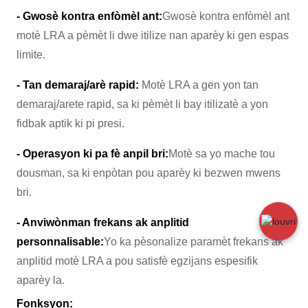
- Gwosè kontra enfòmèl ant:
Gwosè kontra enfòmèl ant
motè LRA a pèmèt li dwe itilize nan aparèy ki gen espas
limite.
- Tan demaraj/arè rapid:
Motè LRA a gen yon tan
demaraj/arete rapid, sa ki pèmèt li bay itilizatè a yon
fidbak aptik ki pi presi.
- Operasyon ki pa fè anpil bri:
Motè sa yo mache tou
dousman, sa ki enpòtan pou aparèy ki bezwen mwens
bri.
- Anviwònman frekans ak anplitid
personnalisable:
Yo ka pèsonalize paramèt frekans ak
anplitid motè LRA a pou satisfè egzijans espesifik
aparèy la.
Fonksyon: