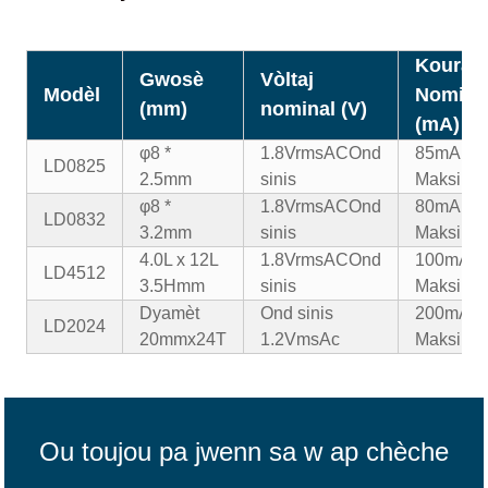
Kouran
Gwosè
Vòltaj
Modèl
Nomina
(mm)
nominal (V)
(mA)
φ8 *
1.8VrmsAC
Ond
85mA
LD0825
2.5mm
sinis
Maksim
φ8 *
1.8VrmsAC
Ond
80mA
LD0832
3.2mm
sinis
Maksim
4.0L x 12L
1.8VrmsAC
Ond
100mA
LD4512
3.5Hmm
sinis
Maksim
Dyamèt
Ond sinis
200mA
LD2024
20mmx24T
1.2VmsAc
Maksim
Ou toujou pa jwenn sa w ap chèche