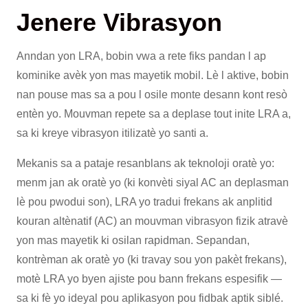
Jenere Vibrasyon
Anndan yon LRA, bobin vwa a rete fiks pandan l ap
kominike avèk yon mas mayetik mobil. Lè l aktive, bobin
nan pouse mas sa a pou l osile monte desann kont resò
entèn yo. Mouvman repete sa a deplase tout inite LRA a,
sa ki kreye vibrasyon itilizatè yo santi a.
Mekanis sa a pataje resanblans ak teknoloji oratè yo:
menm jan ak oratè yo (ki konvèti siyal AC an deplasman
lè pou pwodui son), LRA yo tradui frekans ak anplitid
kouran altènatif (AC) an mouvman vibrasyon fizik atravè
yon mas mayetik ki osilan rapidman. Sepandan,
kontrèman ak oratè yo (ki travay sou yon pakèt frekans),
motè LRA yo byen ajiste pou bann frekans espesifik —
sa ki fè yo ideyal pou aplikasyon pou fidbak aptik siblé.