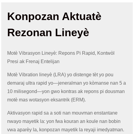
Konpozan Aktuatè
Rezonan Lineyè
Motè Vibrasyon Lineyè: Repons Pi Rapid, Kontwòl
Presi ak Frenaj Entelijan
Motè Vibration lineyè (LRA) yo distenge tèt yo pou
demaraj ultra rapid yo—jeneralman yo kòmanse nan 5 a
10 milisegond—yon gwo kontras ak repons pi dousman
motè mas wotasyon eksantrik (ERM).
Aktivasyon rapid sa a soti nan mouvman enstantane
nwayo mayetik la: yon fwa kouran an koule nan bobin
vwa aparèy la, konpozan mayetik la reyaji imedyatman.