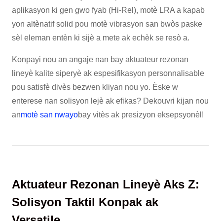
aplikasyon ki gen gwo fyab (Hi-Rel), motè LRA a kapab
yon altènatif solid pou motè vibrasyon san bwòs paske
sèl eleman entèn ki sijè a mete ak echèk se resò a.
Konpayi nou an angaje nan bay aktuateur rezonan
lineyè kalite siperyè ak espesifikasyon personnalisable
pou satisfè divès bezwen kliyan nou yo. Èske w
enterese nan solisyon lejè ak efikas? Dekouvri kijan nou
an
motè san nwayo
bay vitès ak presizyon eksepsyonèl!
Aktuateur Rezonan Lineyè Aks Z:
Solisyon Taktil Konpak ak
Versatile