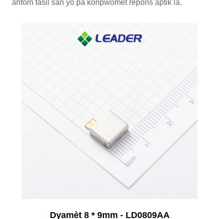
anfòm fasil san yo pa konpwomèt repons aptik la.
Dyamèt 8 * 9mm - LD0809AA