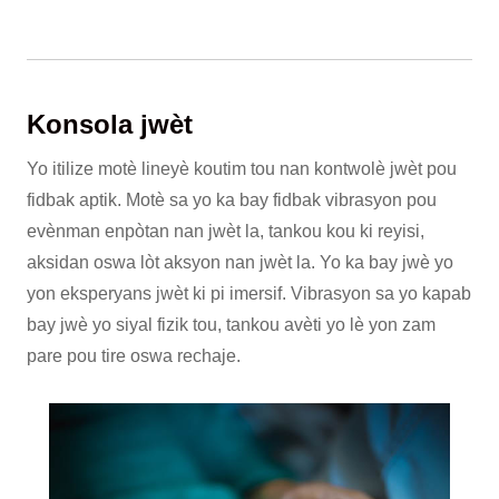
Konsola jwèt
Yo itilize motè lineyè koutim tou nan kontwolè jwèt pou
fidbak aptik. Motè sa yo ka bay fidbak vibrasyon pou
evènman enpòtan nan jwèt la, tankou kou ki reyisi,
aksidan oswa lòt aksyon nan jwèt la. Yo ka bay jwè yo
yon eksperyans jwèt ki pi imersif. Vibrasyon sa yo kapab
bay jwè yo siyal fizik tou, tankou avèti yo lè yon zam
pare pou tire oswa rechaje.