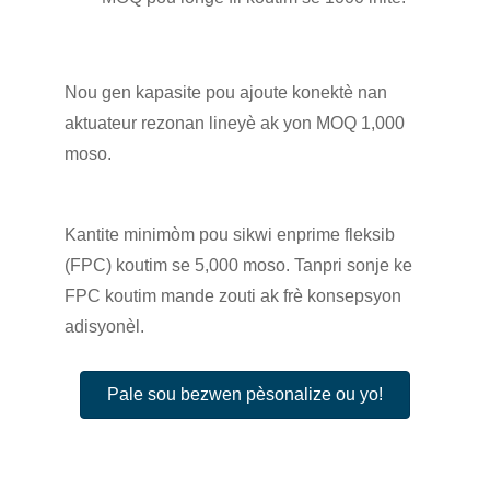
Nou gen kapasite pou ajoute konektè nan
aktuateur rezonan lineyè ak yon MOQ 1,000
moso.
Kantite minimòm pou sikwi enprime fleksib
(FPC) koutim se 5,000 moso. Tanpri sonje ke
FPC koutim mande zouti ak frè konsepsyon
adisyonèl.
Pale sou bezwen pèsonalize ou yo!