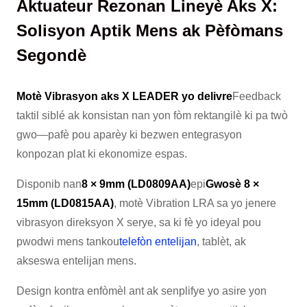
Aktuateur Rezonan Lineyè Aks X:
Solisyon Aptik Mens ak Pèfòmans
Segondè
Motè Vibrasyon aks X LEADER yo delivre
Feedback
taktil siblé ak konsistan nan yon fòm rektangilè ki pa twò
gwo—pafè pou aparèy ki bezwen entegrasyon
konpozan plat ki ekonomize espas.
Disponib nan
8 × 9mm (LD0809AA)
epi
Gwosè 8 ×
15mm (LD0815AA)
, motè Vibration LRA sa yo jenere
vibrasyon direksyon X serye, sa ki fè yo ideyal pou
pwodwi mens tankou
telefòn entelijan
, tablèt, ak
akseswa entelijan mens.
Design kontra enfòmèl ant ak senplifye yo asire yon