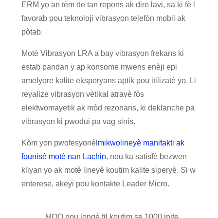
ERM yo an tèm de tan repons ak dire lavi, sa ki fè l
favorab pou teknoloji vibrasyon telefòn mobil ak
pòtab.
Motè Vibrasyon LRA a bay vibrasyon frekans ki
estab pandan y ap konsome mwens enèji epi
amelyore kalite eksperyans aptik pou itilizatè yo. Li
reyalize vibrasyon vètikal atravè fòs
elektwomayetik ak mòd rezonans, ki deklanche pa
vibrasyon ki pwodui pa vag sinis.
Kòm yon pwofesyonèl
mikwo
lineyè
manifakti ak
founisè motè nan Lachin
, nou ka satisfè bezwen
kliyan yo ak motè lineyè koutim kalite siperyè. Si w
enterese, akeyi pou kontakte Leader Micro.
MOQ pou longè fil koutim se 1000 inite.