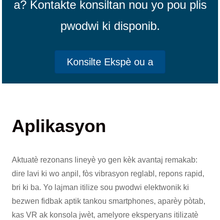
a? Kontakte konsiltan nou yo pou plis
pwodwi ki disponib.
Konsilte Ekspè ou a
Aplikasyon
Aktuatè rezonans lineyè yo gen kèk avantaj remakab:
dire lavi ki wo anpil, fòs vibrasyon reglabl, repons rapid,
bri ki ba. Yo lajman itilize sou pwodwi elektwonik ki
bezwen fidbak aptik tankou smartphones, aparèy pòtab,
kas VR ak konsola jwèt, amelyore eksperyans itilizatè