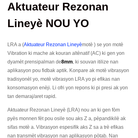
Aktuateur Rezonan
Lineyè NOU YO
LRA a (
Aktuateur Rezonan Lineyè
motè ) se yon motè
Vibration ki mache ak kouran altènatif (AC) ki gen yon
dyamèt prensipalman de
8mm
, ki souvan itilize nan
aplikasyon pou fidbak aptik. Konpare ak motè vibrasyon
tradisyonèl yo, motè vibrasyon LRA yo pi efikas nan
konsomasyon enèji. Li ofri yon repons ki pi presi ak yon
tan demaraj/aret rapid.
Aktuateur Rezonan Lineyè (LRA) nou an ki gen fòm
pyès monnen fèt pou osile sou aks Z a, pèpandikilè ak
sifas motè a. Vibrasyon espesifik aks Z sa a trè efikas
nan transmèt vibrasyon nan aplikasyon pòtab. Nan