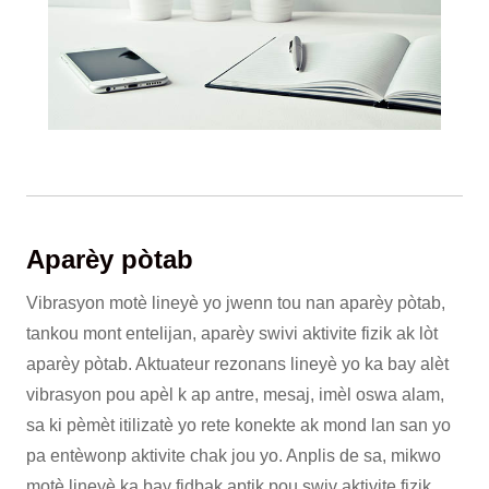
Aparèy pòtab
Vibrasyon motè lineyè yo jwenn tou nan aparèy pòtab,
tankou mont entelijan, aparèy swivi aktivite fizik ak lòt
aparèy pòtab. Aktuateur rezonans lineyè yo ka bay alèt
vibrasyon pou apèl k ap antre, mesaj, imèl oswa alam,
sa ki pèmèt itilizatè yo rete konekte ak mond lan san yo
pa entèwonp aktivite chak jou yo. Anplis de sa, mikwo
motè lineyè ka bay fidbak aptik pou swiv aktivite fizik,