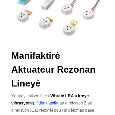
Manifaktirè
Aktuateur Rezonan
Lineyè
Konpayi mikwo lidè a
Vibratè LRA a kreye
vibrasyon
epi
fidbak aptik
nan direksyon Z ak
direksyon X. Li rekonèt pou l pi pèfòman pase