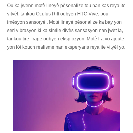
Ou ka jwenn motè lineyè pèsonalize tou nan kas reyalite
vityèl, tankou Oculus Rift oubyen HTC Vive, pou
imèsyon sansoryèl. Motè lineyè pèsonalize ka bay yon
seri vibrasyon ki ka simile divès sansasyon nan jwèt la,
tankou tire, frape oubyen eksplozyon. Motè lra yo ajoute
yon lòt kouch réalisme nan eksperyans reyalite vityèl yo.