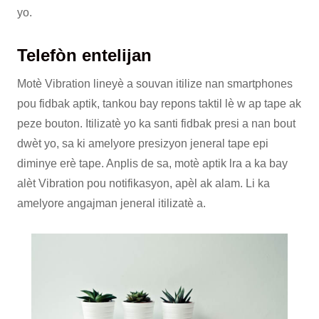
yo.
Telefòn entelijan
Motè Vibration lineyè a souvan itilize nan smartphones
pou fidbak aptik, tankou bay repons taktil lè w ap tape ak
peze bouton. Itilizatè yo ka santi fidbak presi a nan bout
dwèt yo, sa ki amelyore presizyon jeneral tape epi
diminye erè tape. Anplis de sa, motè aptik lra a ka bay
alèt Vibration pou notifikasyon, apèl ak alam. Li ka
amelyore angajman jeneral itilizatè a.