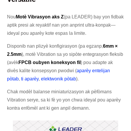
Nou
Motè Vibrasyon aks Z
(pa LEADER) bay yon fidbak
aptik presi ak reyaktif nan yon anprint ultra-konpak—
ideyal pou aparèy kote espas la limite.
Disponib nan plizyè konfigirasyon (pa egzanp,
6mm ×
2.5mm
), motè Vibration sa yo sipòte entegrasyon fleksib
(avèk
FPCB oubyen koneksyon fil
) pou adapte ak
divès kalite konsepsyon pwodwi (
aparèy entelijan
pòtab
,
ti aparèy
,
elektwonik pòtab
).
Chak modèl balanse miniaturizasyon ak pèfòmans
Vibration serye, sa ki fè yo yon chwa ideyal pou aparèy
kontra enfòmèl ant ki gen anpil demann.