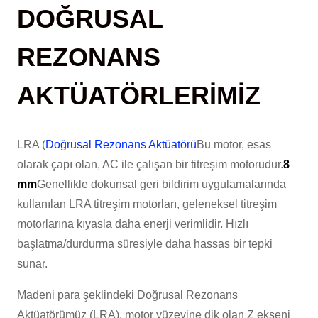
DOĞRUSAL
REZONANS
AKTÜATÖRLERİMİZ
LRA (
Doğrusal Rezonans Aktüatörü
Bu motor, esas
olarak çapı olan, AC ile çalışan bir titreşim motorudur.
8
mm
Genellikle dokunsal geri bildirim uygulamalarında
kullanılan LRA titreşim motorları, geleneksel titreşim
motorlarına kıyasla daha enerji verimlidir. Hızlı
başlatma/durdurma süresiyle daha hassas bir tepki
sunar.
Madeni para şeklindeki Doğrusal Rezonans
Aktüatörümüz (LRA), motor yüzeyine dik olan Z ekseni