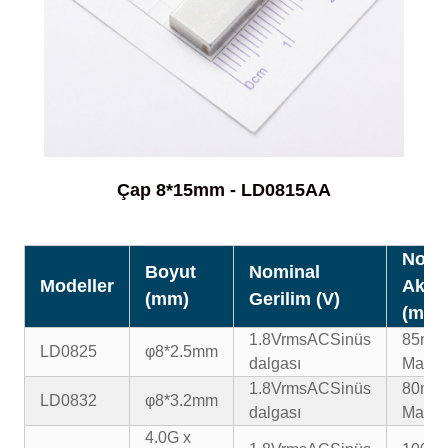
Çap 8*15mm - LD0815AA
Nomi
Boyut
Nominal
Modeller
Akım
(mm)
Gerilim (V)
(mA)
1.8VrmsAC
Sinüs
85mA
LD0825
φ8*2.5mm
dalgası
Maks.
1.8VrmsAC
Sinüs
80mA
LD0832
φ8*3.2mm
dalgası
Maks.
4.0G x