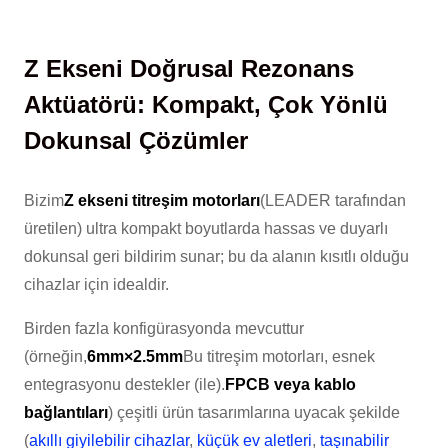
Z Ekseni Doğrusal Rezonans
Aktüatörü: Kompakt, Çok Yönlü
Dokunsal Çözümler
Bizim
Z ekseni titreşim motorları
(LEADER tarafından
üretilen) ultra kompakt boyutlarda hassas ve duyarlı
dokunsal geri bildirim sunar; bu da alanın kısıtlı olduğu
cihazlar için idealdir.
Birden fazla konfigürasyonda mevcuttur
(örneğin,
6mm×2.5mm
Bu titreşim motorları, esnek
entegrasyonu destekler (ile).
FPCB veya kablo
bağlantıları
) çeşitli ürün tasarımlarına uyacak şekilde
(
akıllı giyilebilir cihazlar
,
küçük ev aletleri
,
taşınabilir