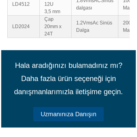
1.8VrmsAC
Sinüs
100m
LD4512
12U
dalgası
Maks.
3,5 mm
Çap
1.2VmsAc Sinüs
200m
LD2024
20mm x
Dalga
Maks.
24T
Hala aradığınızı bulamadınız mı?
Daha fazla ürün seçeneği için
danışmanlarımızla iletişime geçin.
Uzmanınıza Danışın