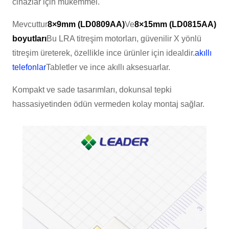
cihazlar için mükemmel.
Mevcuttur
8×9mm (LD0809AA)
Ve
8×15mm (LD0815AA)
boyutları
Bu LRA titreşim motorları, güvenilir X yönlü
titreşim üreterek, özellikle ince ürünler için idealdir.
akıllı
telefonlar
Tabletler ve ince akıllı aksesuarlar.
Kompakt ve sade tasarımları, dokunsal tepki
hassasiyetinden ödün vermeden kolay montaj sağlar.