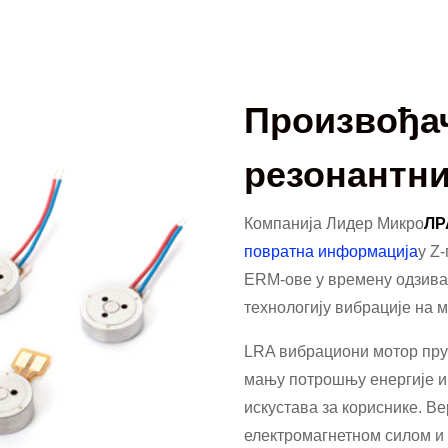
Произвођа
резонантни
Компанија Лидер Микро
ЛР
повратна информација
у Z
ERM-ове у времену одзива 
технологију вибрације на
LRA вибрациони мотор пру
мању потрошњу енергије и
искустава за кориснике. В
електромагнетном силом и 