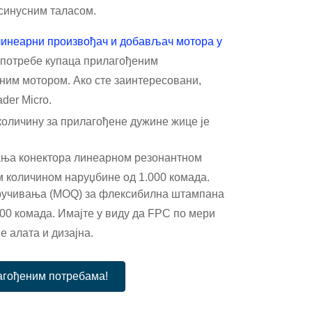
синусним таласом.
линеарни
произвођач и добављач мотора у
 потребе купаца прилагођеним
ним мотором. Ако сте заинтересовани,
der Micro.
оличину за прилагођене дужине жице је
ња конектора линеарном резонантном
 количином наруџбине од 1.000 комада.
ручивања (MOQ) за флексибилна штампана
000 комада. Имајте у виду да FPC по мери
е алата и дизајна.
лагођеним потребама!