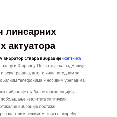
ч линеарних
х актуатора
А вибратор ствара вибрације
и
хаптичка
-правцу и X-правцу. Познато је да надмашује
и веку трајања, што га чини погодним за
 мобилним телефонима и носивим уређајима.
жа вибрације стабилне фреквенције уз
 побољшање квалитета хаптичких
ертикалне вибрације постиже
резонантним режимом, који се покрећу