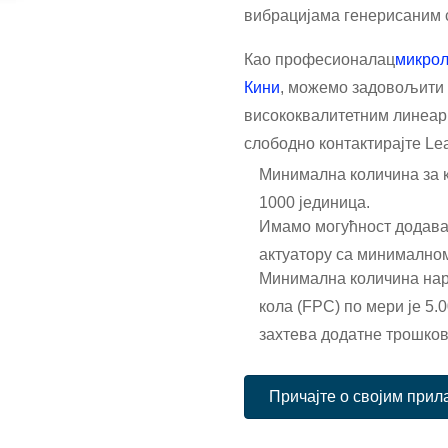
вибрацијама генерисаним 
Као професионалац
микро
Кини
, можемо задовољити
висококвалитетним линеар
слободно контактирајте Lea
Минимална количина за к
1000 јединица.
Имамо могућност додава
актуатору са минималном
Минимална количина на
кола (FPC) по мери је 5.
захтева додатне трошков
Причајте о својим при