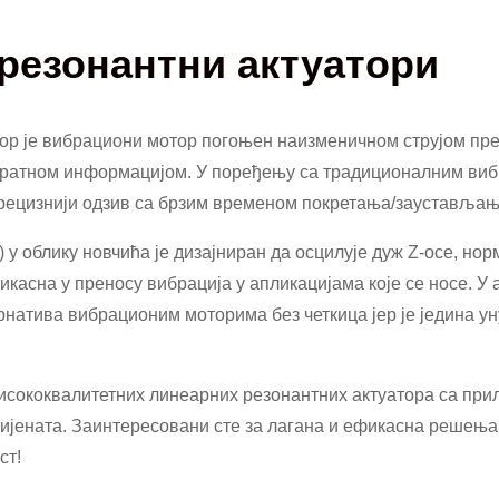
резонантни актуатори
тор је вибрациони мотор погоњен наизменичном струјом пр
овратном информацијом. У поређењу са традиционалним в
прецизнији одзив са брзим временом покретања/заустављањ
 у облику новчића је дизајниран да осцилује дуж Z-осе, но
касна у преносу вибрација у апликацијама које се носе. У 
рнатива вибрационим моторима без четкица јер је једина 
исококвалитетних линеарних резонантних актуатора са пр
јената. Заинтересовани сте за лагана и ефикасна решења
ст!