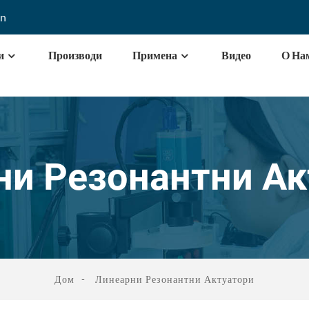
cn
и
Производи
Примена
Видео
О На
ни Резонантни Ак
Дом
Линеарни Резонантни Актуатори