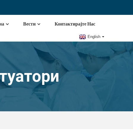
ма
Вести
Контактирајте Нас
English
туатори