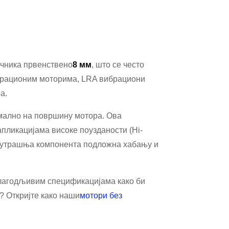
ечника првенствено
8 мм
, што се често
ибрационим моторима, LRA вибрациони
а.
рмално на површину мотора. Ова
апликацијама високе поузданости (Hi-
унутрашња компонента подложна хабању и
илагодљивим спецификацијама како би
? Откријте како наши
мотори без