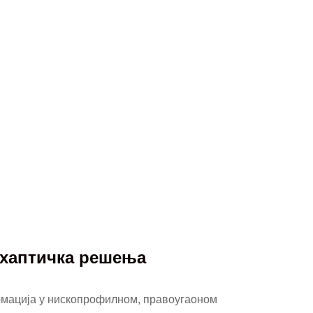
 хаптичка решења
рмација у нископрофилном, правоугаоном