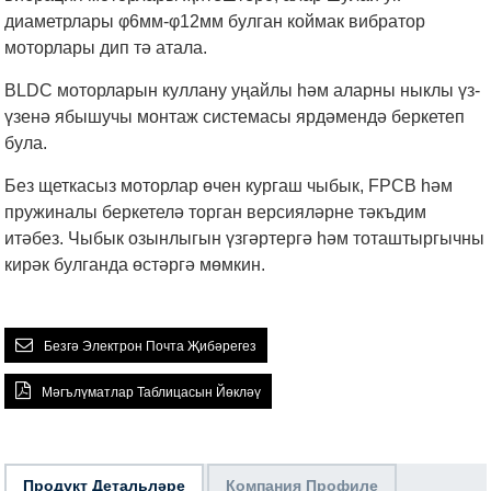
диаметрлары φ6мм-φ12мм булган коймак вибратор
моторлары дип тә атала.
BLDC моторларын куллану уңайлы һәм аларны ныклы үз-
үзенә ябышучы монтаж системасы ярдәмендә беркетеп
була.
Без щеткасыз моторлар өчен кургаш чыбык, FPCB һәм
пружиналы беркетелә торган версияләрне тәкъдим
итәбез. Чыбык озынлыгын үзгәртергә һәм тоташтыргычны
кирәк булганда өстәргә мөмкин.
Безгә Электрон Почта Җибәрегез
Мәгълүматлар Таблицасын Йөкләү
Продукт Детальләре
Компания Профиле