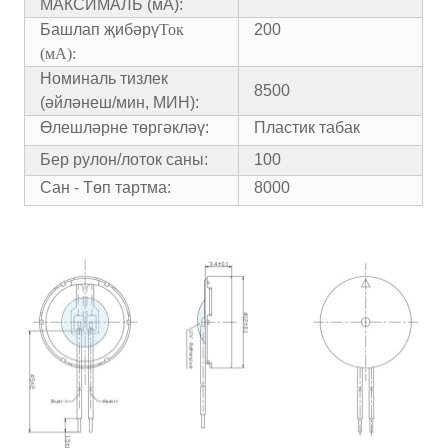
МАКСИМАЛЬ (мА):
Башлап җибәрү
Ток
200
(мА):
Номиналь тизлек
8500
(әйләнеш/мин, МИН):
Өлешләрне төргәкләү:
Пластик табак
Бер рулон/лоток саны:
100
Сан - Төп тартма:
8000