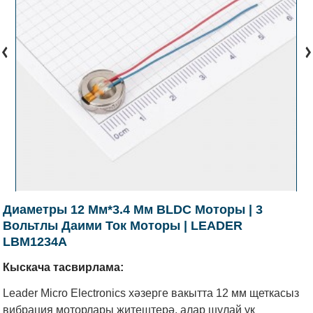
Диаметры 12 Мм*3.4 Мм BLDC Моторы | 3
Вольтлы Даими Ток Моторы | LEADER
LBM1234A
Кыскача тасвирлама:
Leader Micro Electronics хәзерге вакытта 12 мм щеткасыз
вибрация моторлары җитештерә, алар шулай ук ​​