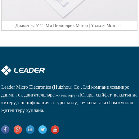
Диаметры 6*12 Мм Цилиндрик Мотор | Үзәксез Мотор |...
Leader Micro Electronics (Huizhou) Co., Ltd компаниясе
микро
даими ток двигательләре
Югары сыйфат, вакытында
җитештерүче
китерү, спецификациягә туры килү, кечкенә заказ һәм күпләп
җитештерү хуплана.