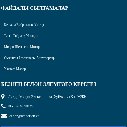
ФАЙДАЛЫ СЫЛТАМАЛАР
Кечкенә Вибрацияле Мотор
Тәңкә Тибрәнү Моторы
Микро Щеткасыз Мотор
Сызыклы Резонанслы Актуаторлар
Үзәксез Мотор
БЕЗНЕҢ БЕЛӘН ЭЛЕМТӘГӘ КЕРЕГЕЗ
Лидер Микро Электроника (Хуйчжоу) Ко., ҖЧҖ
86-15626780251
leader@leader-cn.cn