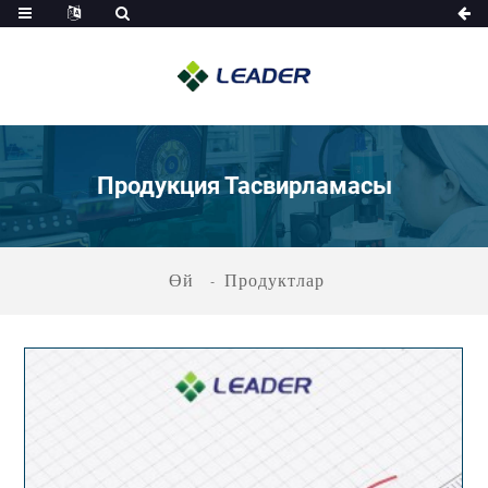
Продукция Тасвирламасы
Өй
Продуктлар