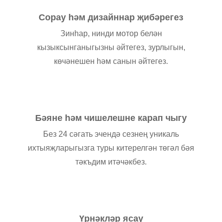
Сорау һәм дизайннар җибәрегез
Зинһар, нинди мотор белән
кызыксынганыгызны әйтегез, зурлыгын,
көчәнешен һәм санын әйтегез.
Бәяне һәм чишелешне карап чыгу
Без 24 сәгать эчендә сезнең уникаль
ихтыяҗларыгызга туры китерелгән төгәл бәя
тәкъдим итәчәкбез.
Үрнәкләр ясау