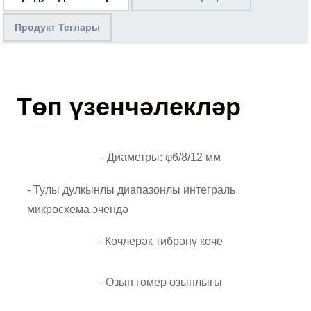
Продукт Теглары
Төп үзенчәлекләр
- Диаметры: φ6/8/12 мм
- Тулы дулкынлы диапазонлы интеграль
микросхема эчендә
- Көчлерәк тибрәнү көче
- Озын гомер озынлыгы