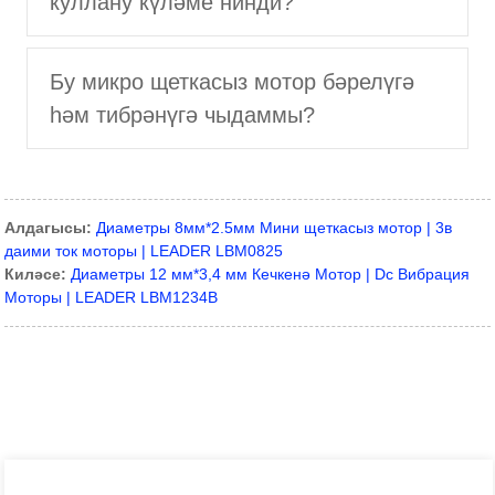
куллану күләме нинди?
Бу микро щеткасыз мотор бәрелүгә
һәм тибрәнүгә чыдаммы?
Алдагысы:
Диаметры 8мм*2.5мм Мини щеткасыз мотор | 3в
даими ток моторы | LEADER LBM0825
Киләсе:
Диаметры 12 мм*3,4 мм Кечкенә Мотор | Dc Вибрация
Моторы | LEADER LBM1234B