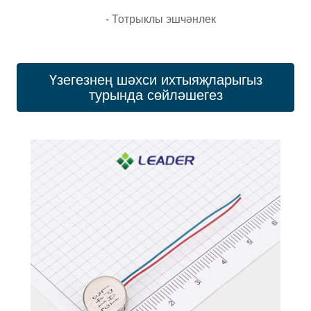
- Тотрыклы эшчәнлек
Үзегезнең шәхси ихтыяҗларыгыз
турында сөйләшегез