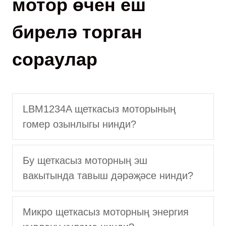
мотор өчен еш
бирелә торган
сораулар
LBM1234A щеткасыз моторының
гомер озынлыгы нинди?
Бу щеткасыз моторның эш
вакытында тавыш дәрәҗәсе нинди?
Микро щеткасыз моторның энергия