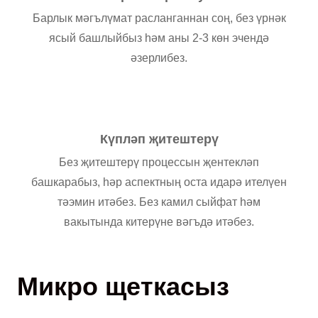
Барлык мәгълүмат расланганнан соң, без үрнәк
ясый башлыйбыз һәм аны 2-3 көн эчендә
әзерлибез.
Күпләп җитештерү
Без җитештерү процессын җентекләп
башкарабыз, һәр аспектның оста идарә ителүен
тәэмин итәбез. Без камил сыйфат һәм
вакытында китерүне вәгъдә итәбез.
Микро щеткасыз