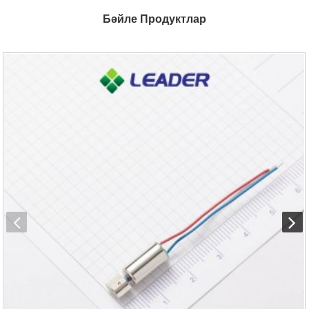
Бәйле Продуктлар