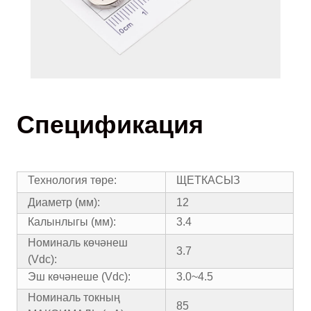
Спецификация
Технология төре:
ЩЕТКАСЫЗ
Диаметр (мм):
12
Калынлыгы (мм):
3.4
Номиналь көчәнеш
3.7
(Vdc):
Эш көчәнеше (Vdc):
3.0~4.5
Номиналь токның
85