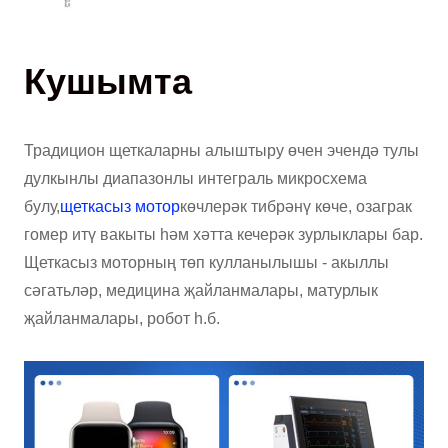
Кушымта
Традицион щеткаларны алыштыру өчен эчендә тулы
дулкынлы диапазонлы интеграль микросхема
булу,
щеткасыз мотор
көчлерәк тибрәнү көче, озаграк
гомер итү вакыты һәм хәтта кечерәк зурлыклары бар.
Щеткасыз моторның төп кулланылышы - акыллы
сәгатьләр, медицина җайланмалары, матурлык
җайланмалары, робот һ.б.