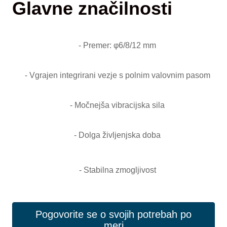
Glavne značilnosti
- Premer: φ6/8/12 mm
- Vgrajen integrirani vezje s polnim valovnim pasom
- Močnejša vibracijska sila
- Dolga življenjska doba
- Stabilna zmogljivost
Pogovorite se o svojih potrebah po
meri