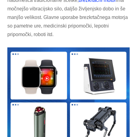
nadomešča tradicionalne ščetke,
brezkrtačni motor
ima
močnejšo vibracijsko silo, daljšo življenjsko dobo in še
manjšo velikost. Glavne uporabe brezkrtačnega motorja
so pametne ure, medicinski pripomočki, lepotni
pripomočki, roboti itd.