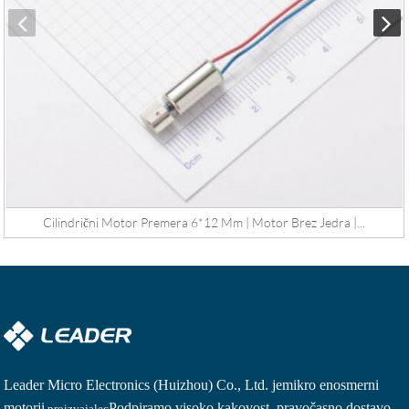
Cilindrični Motor Premera 6*12 Mm | Motor Brez Jedra |...
Leader Micro Electronics (Huizhou) Co., Ltd. je
mikro enosmerni
motorji
Podpiramo visoko kakovost, pravočasno dostavo,
proizvajalec