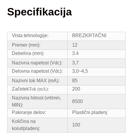
Specifikacija
Vrsta tehnologije:
BREZKRTAČNI
Premer (mm):
12
Debelina (mm):
3.4
Nazivna napetost (Vdc):
3,7
Delovna napetost (Vdc):
3,0~4,5
Nazivni tok MAX (mA):
85
Začetek
Tok (mA):
200
Nazivna hitrost (vrt/min,
8500
MIN):
Pakiranje delov:
Plastični pladenj
Količina na
100
kolut/pladenj: