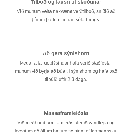
Tilboð og lausn til skoðunar
Við munum veita nákvæmt verðtilboð, sniðið að
þínum þörfum, innan sólarhrings.
Að gera sýnishorn
Þegar allar upplýsingar hafa verið staðfestar
munum við byrja að búa til sýnishorn og hafa það
tilbúið eftir 2-3 daga.
Massaframleiðsla
Við meðhöndlum framleiðsluferlið vandlega og
tryggjum að öllum þáttum sé sinnt af fagmennsku.