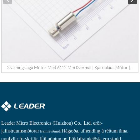
Sívalningslaga Mótor Með 6*12 Mm Þvermál | Kjarnalaus Mótor |...
Leader Micro Electronics (Huizhou) Co., Ltd. er
ör-
jafnstraumsmótorar
Hágæða, afhending á réttum tíma,
framleiðandi
uppfyllir forskriftir, lítil pöntun og fjöldaframleiðsla eru studd.