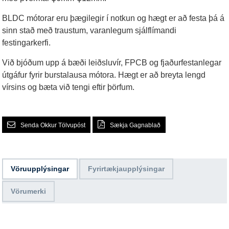
BLDC mótorar eru þægilegir í notkun og hægt er að festa þá á
sinn stað með traustum, varanlegum sjálflímandi
festingarkerfi.
Við bjóðum upp á bæði leiðsluvír, FPCB og fjaðurfestanlegar
útgáfur fyrir burstalausa mótora. Hægt er að breyta lengd
vírsins og bæta við tengi eftir þörfum.
Senda Okkur Tölvupóst
Sækja Gagnablað
Vöruupplýsingar
Fyrirtækjaupplýsingar
Vörumerki