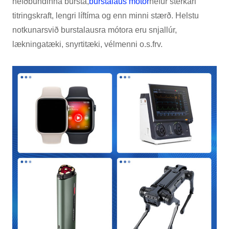
hefðbundinna bursta,
burstalaus mótor
hefur sterkari
titringskraft, lengri líftíma og enn minni stærð. Helstu
notkunarsvið burstalausra mótora eru snjallúr,
lækningatæki, snyrtitæki, vélmenni o.s.frv.