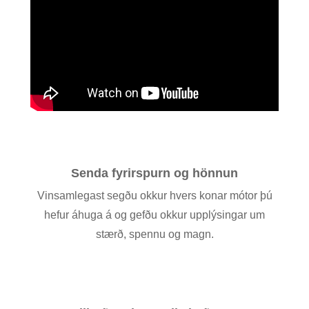
Senda fyrirspurn og hönnun
Vinsamlegast segðu okkur hvers konar mótor þú
hefur áhuga á og gefðu okkur upplýsingar um
stærð, spennu og magn.