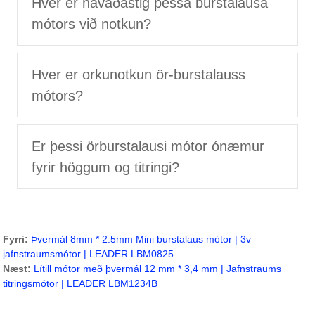
Hver er hávaðastig þessa burstalausa
mótors við notkun?
Hver er orkunotkun ör-burstalauss
mótors?
Er þessi örburstalausi mótor ónæmur
fyrir höggum og titringi?
Fyrri:
Þvermál 8mm * 2.5mm Mini burstalaus mótor | 3v
jafnstraumsmótor | LEADER LBM0825
Næst:
Lítill mótor með þvermál 12 mm * 3,4 mm | Jafnstraums
titringsmótor | LEADER LBM1234B