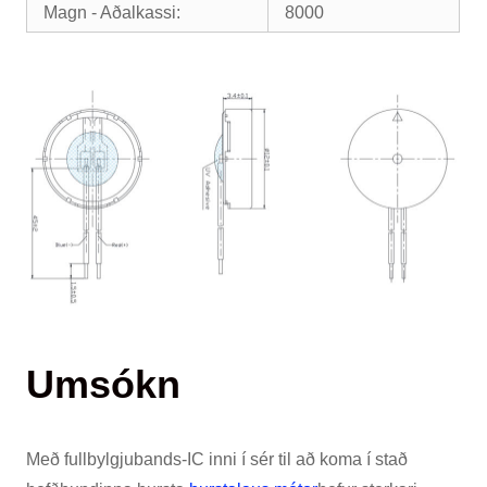
Magn - Aðalkassi:
8000
Umsókn
Með fullbylgjubands-IC inni í sér til að koma í stað