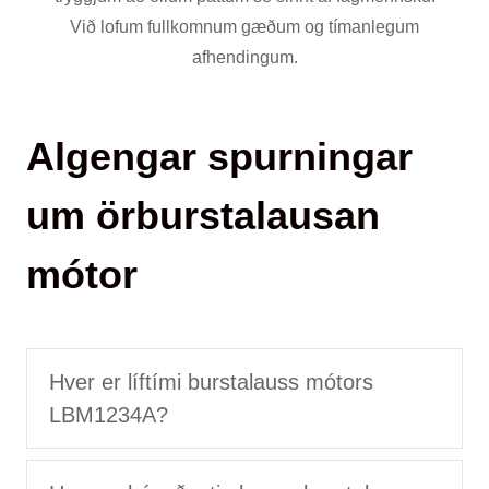
Við lofum fullkomnum gæðum og tímanlegum
afhendingum.
Algengar spurningar
um örburstalausan
mótor
Hver er líftími burstalauss mótors
LBM1234A?