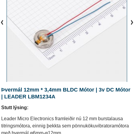
Þvermál 12mm * 3,4mm BLDC Mótor | 3v DC Mótor
| LEADER LBM1234A
Stutt lýsing:
Leader Micro Electronics framleiðir nú 12 mm burstalausa
titringsmótora, einnig þekkta sem pönnukökuvibratoramótora
með þvermál φ6mm-φ12mm.