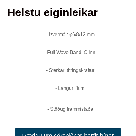
Helstu eiginleikar
- Þvermál: φ6/8/12 mm
- Full Wave Band IC inni
- Sterkari titringskraftur
- Langur líftími
- Stöðug frammistaða
Ræddu um sérsniðnar þarfir þínar