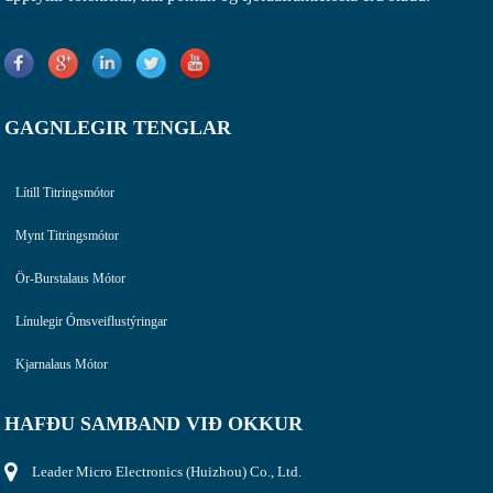
GAGNLEGIR TENGLAR
Lítill Titringsmótor
Mynt Titringsmótor
Ör-Burstalaus Mótor
Línulegir Ómsveiflustýringar
Kjarnalaus Mótor
HAFÐU SAMBAND VIÐ OKKUR
Leader Micro Electronics (Huizhou) Co., Ltd.