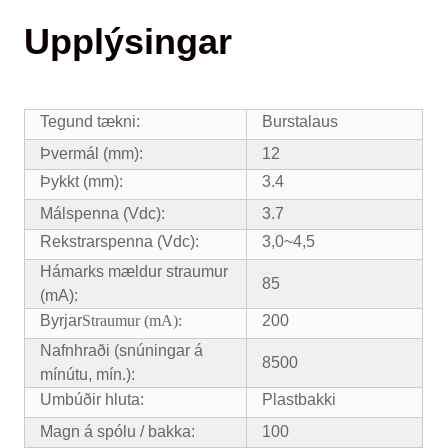
Upplýsingar
Tegund tækni:
Burstalaus
Þvermál (mm):
12
Þykkt (mm):
3.4
Málspenna (Vdc):
3.7
Rekstrarspenna (Vdc):
3,0~4,5
Hámarks mældur straumur
85
(mA):
Byrjar
Straumur (mA):
200
Nafnhraði (snúningar á
8500
mínútu, mín.):
Umbúðir hluta:
Plastbakki
Magn á spólu / bakka:
100