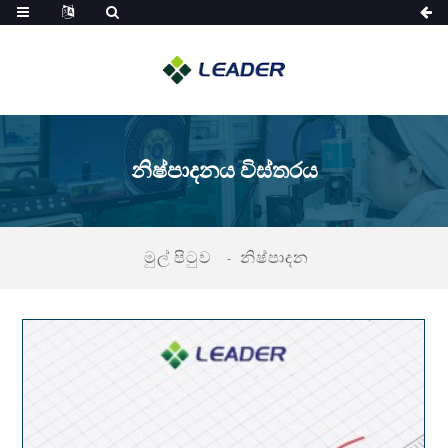
නිෂ්පාදනය විස්තරය
මුල් පිටුව
නිෂ්පාදන