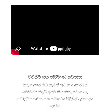
විමසීම් සහ නිර්මාණ යවන්න
කරුණාකර ඔබ කැමති කුමන ආකාරයේ
මෝටරයක්දැයි අපට කියන්න, ප්‍රමාණය,
වෝල්ටීයතාවය සහ ප්‍රමාණය පිළිබඳව උපදෙස්
දෙන්න.