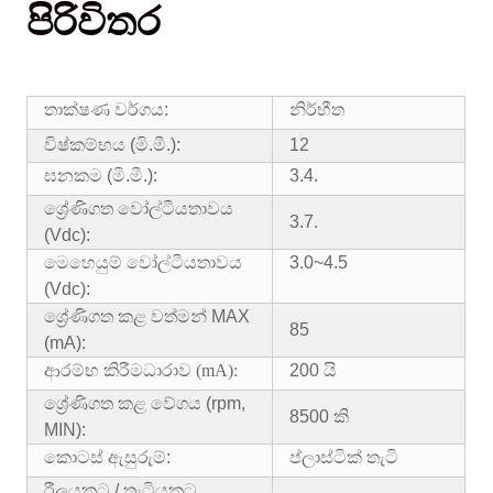
පිරිවිතර
තාක්ෂණ වර්ගය:
නිර්භීත
විෂ්කම්භය (මි.මී.):
12
ඝනකම (මි.මී.):
3.4.
ශ්‍රේණිගත වෝල්ටීයතාවය
3.7.
(Vdc):
මෙහෙයුම් වෝල්ටීයතාවය
3.0~4.5
(Vdc):
ශ්‍රේණිගත කළ වත්මන් MAX
85
(mA):
ආරම්භ කිරීම
ධාරාව (mA):
200 යි
ශ්‍රේණිගත කළ වේගය (rpm,
8500 කි
MIN):
කොටස් ඇසුරුම්:
ප්ලාස්ටික් තැටි
රීලයකට / තැටියකට