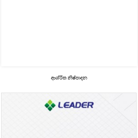
ආශ්රිත නිෂ්පාදන