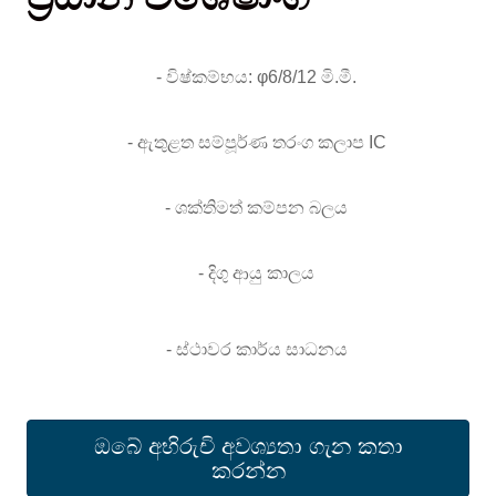
- විෂ්කම්භය: φ6/8/12 මි.මී.
- ඇතුළත සම්පූර්ණ තරංග කලාප IC
- ශක්තිමත් කම්පන බලය
- දිගු ආයු කාලය
- ස්ථාවර කාර්ය සාධනය
ඔබේ අභිරුචි අවශ්‍යතා ගැන කතා
කරන්න