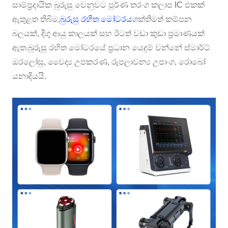
සාම්ප්‍රදායික බුරුසු වෙනුවට පූර්ණ තරංග කලාප IC එකක්
ඇතුළත තිබීම,
බුරුසු රහිත මෝටරය
ශක්තිමත් කම්පන
බලයක්, දිගු ආයු කාලයක් සහ ඊටත් වඩා කුඩා ප්‍රමාණයක්
ඇත.බුරුසු රහිත මෝටරයේ ප්‍රධාන යෙදුම් වන්නේ ස්මාර්ට්
ඔරලෝසු, වෛද්‍ය උපකරණ, රූපලාවන්‍ය උපාංග, රොබෝ
යනාදියයි.