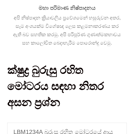
මහා පරිමාණ නිෂ්පාදනය
අපි නිෂ්පාදන ක්‍රියාවලිය ප්‍රවේශමෙන් හසුරුවන අතර,
සෑම අංශයක්ම විශේෂඥ ලෙස කළමනාකරණය කර
ඇති බව සහතික කරමු. අපි පරිපූර්ණ ගුණාත්මකභාවය
සහ කාලෝචිත බෙදාහැරීම පොරොන්දු වෙමු.
ක්ෂුද්‍ර බුරුසු රහිත
මෝටරය සඳහා නිතර
අසන ප්‍රශ්න
LBM1234A බුරුසු රහිත මෝටරයේ ආයු