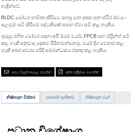
හැඳින්වේ.
BLDC මෝටර භාවිතා කිරීමට පහසු වන අතර ඝන ස්ථිර ස්වයං-
ඇලවුම් සවි කිරීමේ පද්ධතියක් සමඟ ඒවා සවි කළ හැකිය.
බුරුසු රහිත මෝටර සඳහා අපි ඊයම් වයර්, FPCB සහ ස්ප්‍රින්ග් සවි
කළ හැකි අනුවාද දෙකම පිරිනමන්නෙමු. වයර් දිග වෙනස් කළ
හැකි අතර අවශ්‍ය පරිදි සම්බන්ධකය එකතු කළ හැකිය.
අපට විද්‍යුත් තැපෑල එවන්න
දත්ත පත්‍රිකාව බාගන්න
නිෂ්පාදන විස්තර
සමාගම් පැතිකඩ
නිෂ්පාදන ටැග්
ප්‍රධාන විශේෂාංග