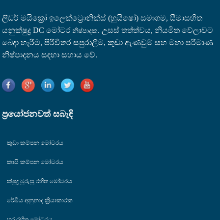
ලීඩර් මයික්‍රෝ ඉලෙක්ට්‍රොනික්ස් (හුයිෂෝ) සමාගම, සීමාසහිත
යනු
ක්ෂුද්‍ර DC මෝටර
. උසස් තත්ත්වය, නියමිත වේලාවට
නිෂ්පාදක
බෙදා හැරීම, පිරිවිතර සපුරාලීම, කුඩා ඇණවුම් සහ මහා පරිමාණ
නිෂ්පාදනය සඳහා සහාය වේ.
ප්‍රයෝජනවත් සබැඳි
කුඩා කම්පන මෝටරය
කාසි කම්පන මෝටරය
ක්ෂුද්‍ර බුරුසු රහිත මෝටරය
රේඛීය අනුනාද ක්‍රියාකාරක
හර රහිත මෝටරය