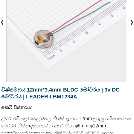
විෂ්කම්භය 12mm*3.4mm BLDC මෝටරය | 3v DC
මෝටරය | LEADER LBM1234A
කෙටි විස්තරය:
ලීඩර් මයික්‍රෝ ඉලෙක්ට්‍රොනික්ස් දැනට 12mm බුරුසු රහිත කම්පන
මෝටර නිෂ්පාදනය කරන අතර ඒවා φ6mm-φ12mm
විෂ්කම්භයක් සහිත පෑන්කේක් වයිබ්‍රේටර් මෝටර ලෙසද