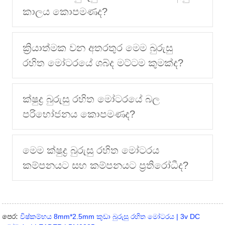
කාලය කොපමණද?
ක්‍රියාත්මක වන අතරතුර මෙම බුරුසු
රහිත මෝටරයේ ශබ්ද මට්ටම කුමක්ද?
ක්ෂුද්‍ර බුරුසු රහිත මෝටරයේ බල
පරිභෝජනය කොපමණද?
මෙම ක්ෂුද්‍ර බුරුසු රහිත මෝටරය
කම්පනයට සහ කම්පනයට ප්‍රතිරෝධීද?
පෙර:
විෂ්කම්භය 8mm*2.5mm කුඩා බුරුසු රහිත මෝටරය | 3v DC