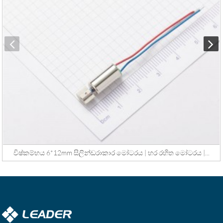
විෂ්කම්භය 6*12mm සිලින්ඩරාකාර මෝටරය | හර රහිත මෝටරය |...