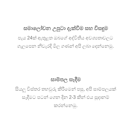
සමාලෝචන උපුටා දැක්වීම සහ විසඳුම
පැය 24ක් ඇතුළත ඔබගේ අද්විතීය අවශ්‍යතාවලට
ගැලපෙන නිවැරදි මිල ගණන් අපි ලබා දෙන්නෙමු.
සාම්පල සෑදීම
සියලු විස්තර තහවුරු කිරීමෙන් පසු, අපි සාම්පලයක්
සෑදීමට පටන් ගෙන දින 2-3 කින් එය සූදානම්
කරන්නෙමු.