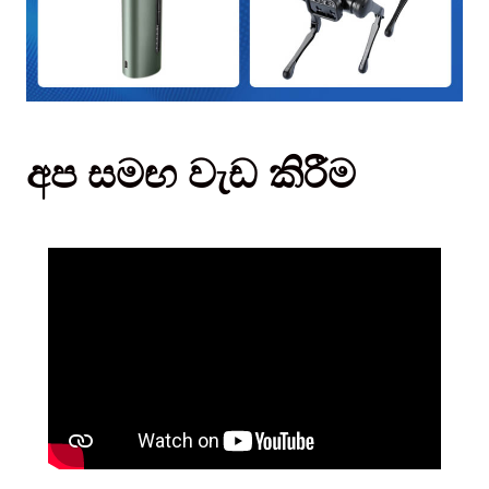
අප සමඟ වැඩ කිරීම