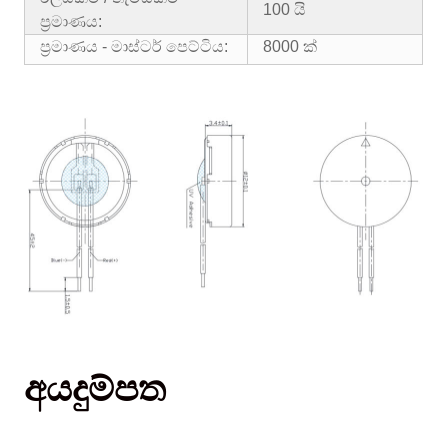
100 යි
ප්‍රමාණය:
ප්‍රමාණය - මාස්ටර් පෙට්ටිය:
8000 ක්
අයදුම්පත