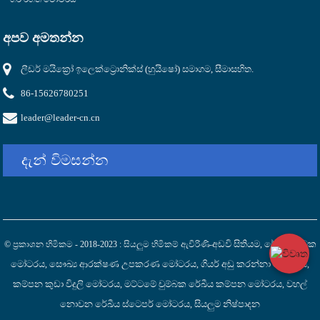
අපව අමතන්න
ලීඩර් මයික්‍රෝ ඉලෙක්ට්‍රොනික්ස් (හුයිෂෝ) සමාගම, සීමාසහිත.
86-15626780251
leader@leader-cn.cn
දැන් විමසන්න
අඩවි සිතියම
රේඛීය ධාවක
© ප්‍රකාශන හිමිකම - 2018-2023 : සියලුම හිමිකම් ඇවිරිණි-
,
මෝටරය
සෞඛ්‍ය ආරක්ෂණ උපකරණ මෝටරය
ගියර් අඩු කරන්නා මෝටරය
,
,
,
කම්පන කුඩා විදුලි මෝටරය
මට්ටමේ චුම්බක රේඛීය කම්පන මෝටරය
වහල්
,
,
නොවන රේඛීය ස්ටෙපර් මෝටරය
සියලුම නිෂ්පාදන
,