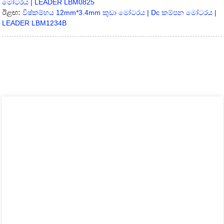
මෝටරය | LEADER LBM0825
ඊළඟ:
විෂ්කම්භය 12mm*3.4mm කුඩා මෝටරය | Dc කම්පන මෝටරය |
LEADER LBM1234B