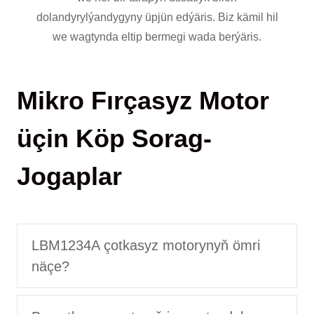
dolandyrylýandygyny üpjün edýäris. Biz kämil hil
we wagtynda eltip bermegi wada berýäris.
Mikro Fırçasyz Motor
üçin Köp Sorag-
Jogaplar
LBM1234A çotkasyz motorynyň ömri
näçe?