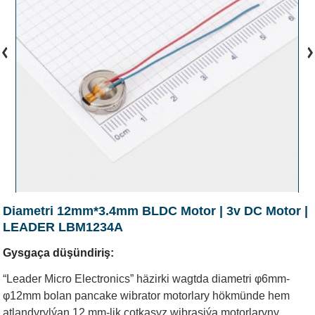
Diametri 12mm*3.4mm BLDC Motor | 3v DC Motor |
LEADER LBM1234A
Gysgaça düşündiriş:
“Leader Micro Electronics” häzirki wagtda diametri φ6mm-
φ12mm bolan pancake wibrator motorlary hökmünde hem
atlandyrylýan 12 mm-lik çotkasyz wibrasiýa motorlaryny