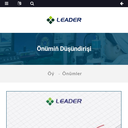
Önümiň Düşündirişi
Öý
Önümler