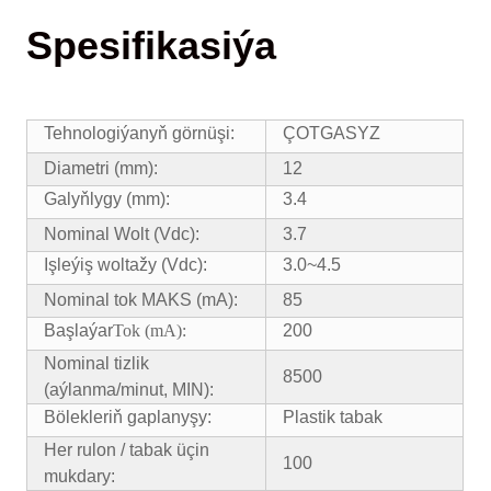
Spesifikasiýa
Tehnologiýanyň görnüşi:
ÇOTGASYZ
Diametri (mm):
12
Galyňlygy (mm):
3.4
Nominal Wolt (Vdc):
3.7
Işleýiş woltažy (Vdc):
3.0~4.5
Nominal tok MAKS (mA):
85
Başlaýar
Tok (mA):
200
Nominal tizlik
8500
(aýlanma/minut, MIN):
Bölekleriň gaplanyşy:
Plastik tabak
Her rulon / tabak üçin
100
mukdary: