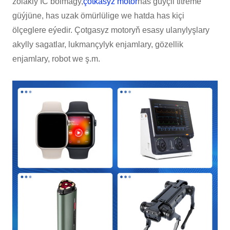
zolakly IC bolmagy,
çotkasyz motor
has güýçli titreme
güýjüne, has uzak ömürlülige we hatda has kiçi
ölçeglere eýedir. Çotgasyz motoryň esasy ulanylyşlary
akylly sagatlar, lukmançylyk enjamlary, gözellik
enjamlary, robot we ş.m.