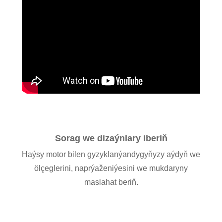
Sorag we dizaýnlary iberiň
Haýsy motor bilen gyzyklanýandygyňyzy aýdyň we
ölçeglerini, naprýaženiýesini we mukdaryny
maslahat beriň.