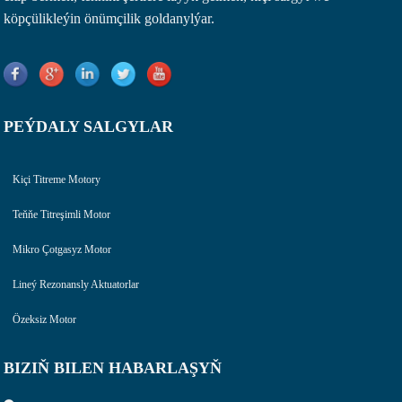
köpçülikleýin önümçilik goldanylýar.
PEÝDALY SALGYLAR
Kiçi Titreme Motory
Teňňe Titreşimli Motor
Mikro Çotgasyz Motor
Lineý Rezonansly Aktuatorlar
Özeksiz Motor
BIZIŇ BILEN HABARLAŞYŇ