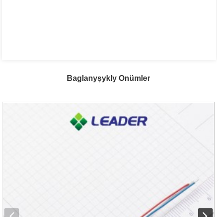
Baglanyşykly Önümler