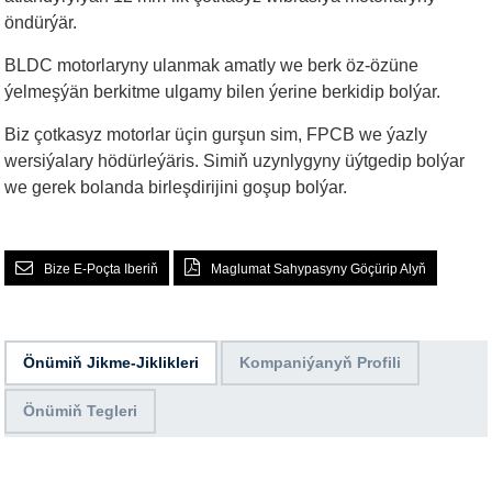
öndürýär.
BLDC motorlaryny ulanmak amatly we berk öz-özüne
ýelmeşýän berkitme ulgamy bilen ýerine berkidip bolýar.
Biz çotkasyz motorlar üçin gurşun sim, FPCB we ýazly
wersiýalary hödürleýäris. Simiň uzynlygyny üýtgedip bolýar
we gerek bolanda birleşdirijini goşup bolýar.
Bize E-Poçta Iberiň
Maglumat Sahypasyny Göçürip Alyň
Önümiň Jikme-Jiklikleri
Kompaniýanyň Profili
Önümiň Tegleri