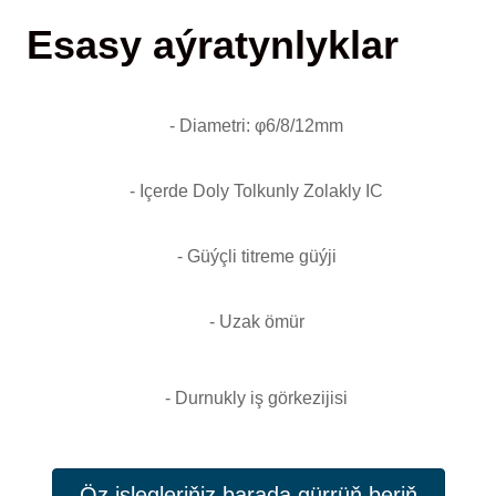
Esasy aýratynlyklar
- Diametri: φ6/8/12mm
- Içerde Doly Tolkunly Zolakly IC
- Güýçli titreme güýji
- Uzak ömür
- Durnukly iş görkezijisi
Öz islegleriňiz barada gürrüň beriň