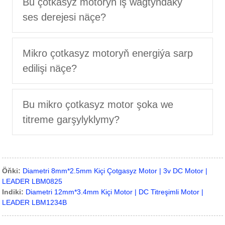
Bu çotkasyz motoryň iş wagtyndaky
ses derejesi näçe?
Mikro çotkasyz motoryň energiýa sarp
edilişi näçe?
Bu mikro çotkasyz motor şoka we
titreme garşylyklymy?
Öňki:
Diametri 8mm*2.5mm Kiçi Çotgasyz Motor | 3v DC Motor |
LEADER LBM0825
Indiki:
Diametri 12mm*3.4mm Kiçi Motor | DC Titreşimli Motor |
LEADER LBM1234B