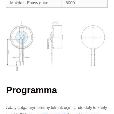
Mukdar - Esasy gutu:
8000
Programma
Adaty çotgalaryň ornuny tutmak üçin içinde doly tolkunly