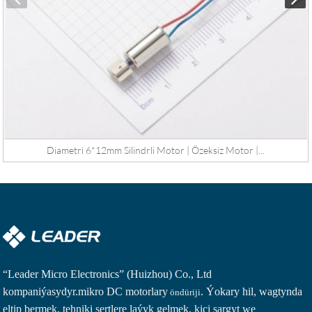
Diametri 6*12mm Silindrli Motor | Özeksiz Motor |...
“Leader Micro Electronics” (Huizhou) Co., Ltd
kompaniýasydyr.
mikro DC motorlary
. Ýokary hil, wagtynda
öndüriji
eltip bermek, tehniki şertlere laýyk gelmek, kiçi sargyt we