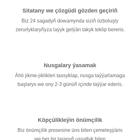
Sitatany we çözgüdi gözden geçiriň
Biz 24 sagadyň dowamynda siziň özboluşly
zerurlyklaryňyza laýyk gelýän takyk teklip bereris.
Nusgalary ýasamak
Ähli jikme-jiklikleri tassyklap, nusga taýýarlamaga
başlarys we ony 2-3 günüň içinde taýýar ederis.
Köpçülikleýin önümçilik
Biz önümçilik prosesine üns bilen çemeleşýäris
we her bir tarapyň ussatlyk bilen