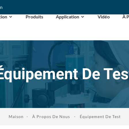
cn
tion
Produits
Application
Vidéo
À 
Équipement De Tes
Maison
À Propos De Nous
Équipement De Test