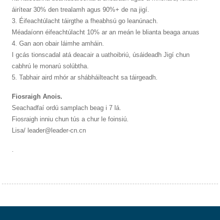
áirítear 30% den trealamh agus 90%+ de na jigí.
3. Éifeachtúlacht táirgthe a fheabhsú go leanúnach.
Méadaíonn éifeachtúlacht 10% ar an meán le blianta beaga anuas
4. Gan aon obair láimhe amháin.
I gcás tionscadal atá deacair a uathoibriú, úsáideadh Jigí chun
cabhrú le monarú solúbtha.
5. Tabhair aird mhór ar shábháilteacht sa táirgeadh.
Fiosraigh Anois.
Seachadfaí ordú samplach beag i 7 lá.
Fiosraigh inniu chun tús a chur le foinsiú.
Lisa/ leader@leader-cn.cn
.