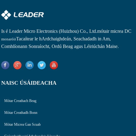
Is é Leader Micro Electronics (Huizhou) Co., Ltd.
mótair micrea DC
Tacaítear le hArdchaighdeán, Seachadadh in Am,
monaróir
Comhlíonann Sonraíocht, Ordú Beag agus Léiriúchán Maise.
NAISC ÚSÁIDEACHA
Mótar Creathach Beag
Mótar Creathadh Bonn
Mótar Micrea Gan Scuab