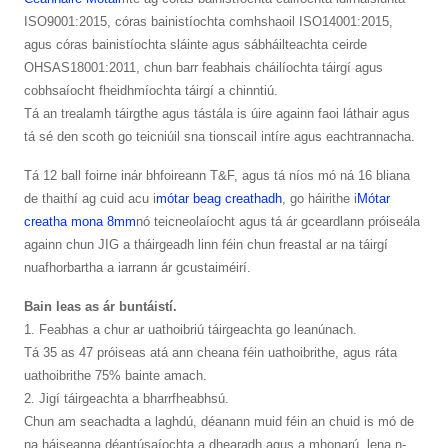
ISO9001:2015, córas bainistíochta comhshaoil ​​ISO14001:2015,
agus córas bainistíochta sláinte agus sábháilteachta ceirde
OHSAS18001:2011, chun barr feabhais cháilíochta táirgí agus
cobhsaíocht fheidhmíochta táirgí a chinntiú.
Tá an trealamh táirgthe agus tástála is úire againn faoi láthair agus
tá sé den scoth go teicniúil sna tionscail intíre agus eachtrannacha.
Tá 12 ball foirne inár bhfoireann T&F, agus tá níos mó ná 16 bliana
de thaithí ag cuid acu i
mótar beag creathadh
, go háirithe i
Mótar
creatha mona 8mm
nó teicneolaíocht agus tá ár gceardlann próiseála
againn chun JIG a tháirgeadh linn féin chun freastal ar na táirgí
nuafhorbartha a iarrann ár gcustaiméirí.
Bain leas as ár buntáistí.
1. Feabhas a chur ar uathoibriú táirgeachta go leanúnach.
Tá 35 as 47 próiseas atá ann cheana féin uathoibrithe, agus ráta
uathoibrithe 75% bainte amach.
2. Jigí táirgeachta a bharrfheabhsú.
Chun am seachadta a laghdú, déanann muid féin an chuid is mó de
na háiseanna déantúsaíochta a dhearadh agus a mhonarú, lena n-