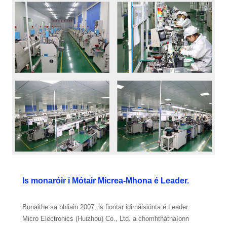
Is monaróir i Mótair Micrea-Mhona é Leader.
Bunaithe sa bhliain 2007, is fiontar idirnáisiúnta é Leader
Micro Electronics (Huizhou) Co., Ltd. a chomhtháthaíonn