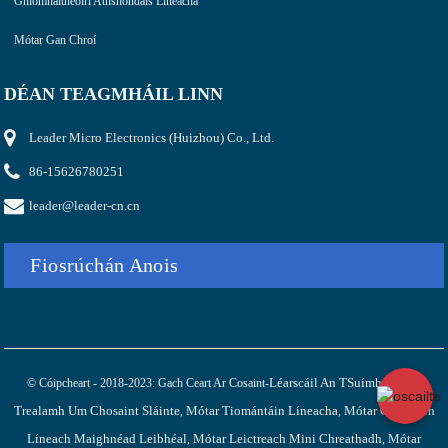
Gníomhaitheoirí Athshondais Líneacha
Mótar Gan Chroí
DÉAN TEAGMHÁIL LINN
Leader Micro Electronics (Huizhou) Co., Ltd.
86-15626780251
leader@leader-cn.cn
Fiosrúchán Anois
Léarscáil An TSuímh
Mótar
© Cóipcheart - 2018-2023: Gach Ceart Ar Cosaint-
,
Trealamh Um Chosaint Sláinte
Mótar Tiomántáin Líneacha
Mótar Creathach
,
,
Líneach Maighnéad Leibhéal
Mótar Leictreach Mini Chreathadh
Mótar
,
,