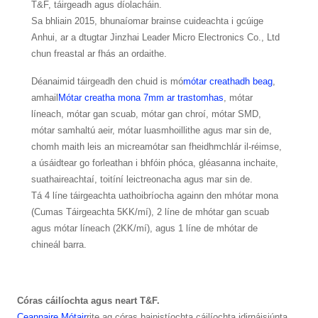
T&F, táirgeadh agus díolacháin.
Sa bhliain 2015, bhunaíomar brainse cuideachta i gcúige
Anhui, ar a dtugtar Jinzhai Leader Micro Electronics Co., Ltd
chun freastal ar fhás an ordaithe.
Déanaimid táirgeadh den chuid is mó
mótar creathadh beag
,
amhail
Mótar creatha mona 7mm ar trastomhas
, mótar
líneach, mótar gan scuab, mótar gan chroí, mótar SMD,
mótar samhaltú aeir, mótar luasmhoillithe agus mar sin de,
chomh maith leis an micreamótar san fheidhmchlár il-réimse,
a úsáidtear go forleathan i bhfóin phóca, gléasanna inchaite,
suathaireachtaí, toitíní leictreonacha agus mar sin de.
Tá 4 líne táirgeachta uathoibríocha againn den mhótar mona
(Cumas Táirgeachta 5KK/mí), 2 líne de mhótar gan scuab
agus mótar líneach (2KK/mí), agus 1 líne de mhótar de
chineál barra.
Córas cáilíochta agus neart T&F.
Ceannaire Mótair
rite ag córas bainistíochta cáilíochta idirnáisiúnta