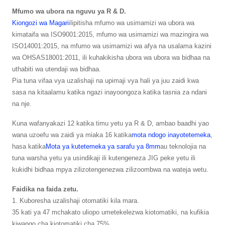
Mfumo wa ubora na nguvu ya R & D.
Kiongozi wa Magari
ilipitisha mfumo wa usimamizi wa ubora wa
kimataifa wa ISO9001:2015, mfumo wa usimamizi wa mazingira wa
ISO14001:2015, na mfumo wa usimamizi wa afya na usalama kazini
wa OHSAS18001:2011, ili kuhakikisha ubora wa ubora wa bidhaa na
uthabiti wa utendaji wa bidhaa.
Pia tuna vifaa vya uzalishaji na upimaji vya hali ya juu zaidi kwa
sasa na kitaalamu katika ngazi inayoongoza katika tasnia za ndani
na nje.
Kuna wafanyakazi 12 katika timu yetu ya R & D, ambao baadhi yao
wana uzoefu wa zaidi ya miaka 16 katika
mota ndogo inayotetemeka
,
hasa katika
Mota ya kutetemeka ya sarafu ya 8mm
au teknolojia na
tuna warsha yetu ya usindikaji ili kutengeneza JIG peke yetu ili
kukidhi bidhaa mpya zilizotengenezwa zilizoombwa na wateja wetu.
Faidika na faida zetu.
1. Kuboresha uzalishaji otomatiki kila mara.
35 kati ya 47 mchakato uliopo umetekelezwa kiotomatiki, na kufikia
kiwango cha kiotomatiki cha 75%.