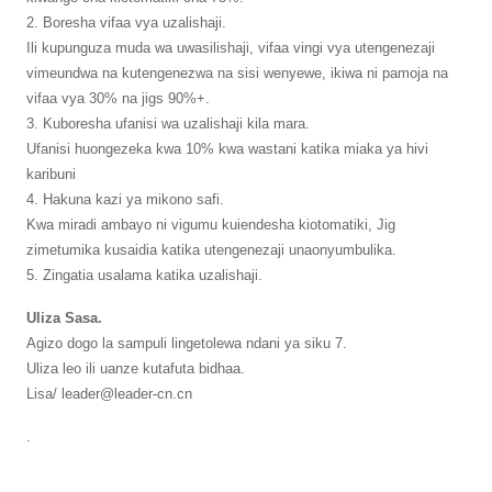
2. Boresha vifaa vya uzalishaji.
Ili kupunguza muda wa uwasilishaji, vifaa vingi vya utengenezaji
vimeundwa na kutengenezwa na sisi wenyewe, ikiwa ni pamoja na
vifaa vya 30% na jigs 90%+.
3. Kuboresha ufanisi wa uzalishaji kila mara.
Ufanisi huongezeka kwa 10% kwa wastani katika miaka ya hivi
karibuni
4. Hakuna kazi ya mikono safi.
Kwa miradi ambayo ni vigumu kuiendesha kiotomatiki, Jig
zimetumika kusaidia katika utengenezaji unaonyumbulika.
5. Zingatia usalama katika uzalishaji.
Uliza Sasa.
Agizo dogo la sampuli lingetolewa ndani ya siku 7.
Uliza leo ili uanze kutafuta bidhaa.
Lisa/ leader@leader-cn.cn
.