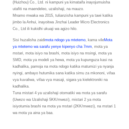
(Huizhou) Co., Ltd. ni kampuni ya kimataifa inayojumuisha
utafiti na maendeleo, uzalishaji, na mauzo.
Mnamo mwaka wa 2015, tulianzisha kampuni ya tawi katika
jimbo la Anhui, inayoitwa Jinzhai Leader Micro Electronics
Co., Ltd ili kukidhi ukuaji wa agizo hilo.
Sisi huzalisha zaidi
mota ndogo ya mtetemo
, kama vile
Mota
ya mtetemo wa sarafu yenye kipenyo cha 7mm
, mota ya
mstari, mota isiyo na brashi, mota isiyo na msingi, mota ya
SMD, mota ya modeli ya hewa, mota ya kupunguza kasi na
kadhalika, pamoja na mota ndogo katika matumizi ya nyanja
nyingi, ambayo hutumika sana katika simu za mkononi, vifaa
vya kuvaliwa, vifaa vya masaji, sigara ya kielektroniki na
kadhalika.
Tuna mistari 4 ya uzalishaji otomatiki wa mota ya sarafu
(Uwezo wa Uzalishaji 5KK/mwezi), mistari 2 ya mota
isiyotumia brashi na mota ya mstari (2KK/mwezi), na mstari 1
wa mota ya aina ya baa.