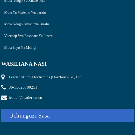
Mota Ndogo Ya Kutetemeka
Mota Ya Mtetemo Wa Sarafu
Mota Ndogo Isiyotumia Brashi
Vitendaji Vya Resonant Ya Linear
Mota Isiyo Na Msingi
WASILIANA NASI
Leader Micro Electronics (Huizhou) Co., Ltd.
86-15626780251
leader@leader-cn.cn
Uchunguzi Sasa