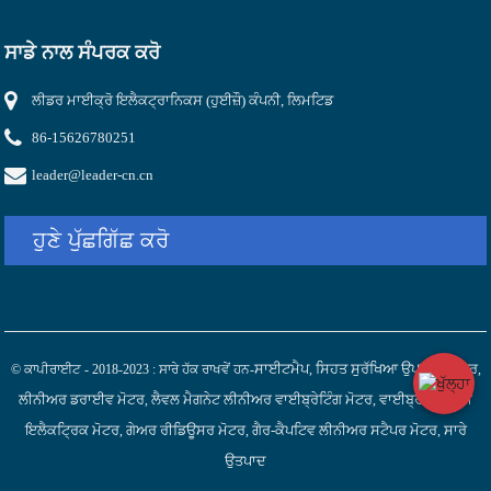
ਸਾਡੇ ਨਾਲ ਸੰਪਰਕ ਕਰੋ
ਲੀਡਰ ਮਾਈਕ੍ਰੋ ਇਲੈਕਟ੍ਰਾਨਿਕਸ (ਹੁਈਜ਼ੌ) ਕੰਪਨੀ, ਲਿਮਟਿਡ
86-15626780251
leader@leader-cn.cn
ਹੁਣੇ ਪੁੱਛਗਿੱਛ ਕਰੋ
ਸਾਈਟਮੈਪ
ਸਿਹਤ ਸੁਰੱਖਿਆ ਉਪਕਰਣ ਮੋਟਰ
© ਕਾਪੀਰਾਈਟ - 2018-2023 : ਸਾਰੇ ਹੱਕ ਰਾਖਵੇਂ ਹਨ-
,
,
ਲੀਨੀਅਰ ਡਰਾਈਵ ਮੋਟਰ
ਲੈਵਲ ਮੈਗਨੇਟ ਲੀਨੀਅਰ ਵਾਈਬ੍ਰੇਟਿੰਗ ਮੋਟਰ
ਵਾਈਬ੍ਰੇਸ਼ਨ ਮਿੰਨੀ
,
,
ਇਲੈਕਟ੍ਰਿਕ ਮੋਟਰ
ਗੇਅਰ ਰੀਡਿਊਸਰ ਮੋਟਰ
ਗੈਰ-ਕੈਪਟਿਵ ਲੀਨੀਅਰ ਸਟੈਪਰ ਮੋਟਰ
ਸਾਰੇ
,
,
,
ਉਤਪਾਦ