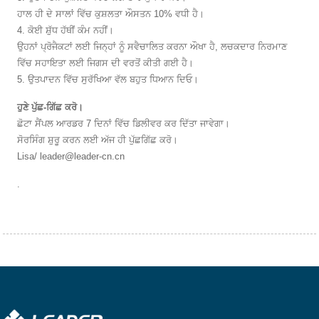
ਹਾਲ ਹੀ ਦੇ ਸਾਲਾਂ ਵਿੱਚ ਕੁਸ਼ਲਤਾ ਔਸਤਨ 10% ਵਧੀ ਹੈ।
4. ਕੋਈ ਸ਼ੁੱਧ ਹੱਥੀਂ ਕੰਮ ਨਹੀਂ।
ਉਹਨਾਂ ਪ੍ਰੋਜੈਕਟਾਂ ਲਈ ਜਿਨ੍ਹਾਂ ਨੂੰ ਸਵੈਚਾਲਿਤ ਕਰਨਾ ਔਖਾ ਹੈ, ਲਚਕਦਾਰ ਨਿਰਮਾਣ
ਵਿੱਚ ਸਹਾਇਤਾ ਲਈ ਜਿਗਸ ਦੀ ਵਰਤੋਂ ਕੀਤੀ ਗਈ ਹੈ।
5. ਉਤਪਾਦਨ ਵਿੱਚ ਸੁਰੱਖਿਆ ਵੱਲ ਬਹੁਤ ਧਿਆਨ ਦਿਓ।
ਹੁਣੇ ਪੁੱਛ-ਗਿੱਛ ਕਰੋ।
ਛੋਟਾ ਸੈਂਪਲ ਆਰਡਰ 7 ਦਿਨਾਂ ਵਿੱਚ ਡਿਲੀਵਰ ਕਰ ਦਿੱਤਾ ਜਾਵੇਗਾ।
ਸੋਰਸਿੰਗ ਸ਼ੁਰੂ ਕਰਨ ਲਈ ਅੱਜ ਹੀ ਪੁੱਛਗਿੱਛ ਕਰੋ।
Lisa/ leader@leader-cn.cn
.