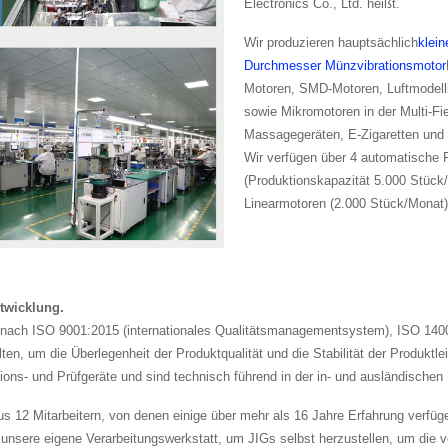
Electronics Co., Ltd. heißt.
Wir produzieren hauptsächlich
klein
Durchmesser Münzvibrationsmotor
Motoren, SMD-Motoren, Luftmodell
sowie Mikromotoren in der Multi-Fi
Massagegeräten, E-Zigaretten und so
Wir verfügen über 4 automatische 
(Produktionskapazität 5.000 Stück/
Linearmotoren (2.000 Stück/Monat) 
twicklung.
ng nach ISO 9001:2015 (internationales Qualitätsmanagementsystem), ISO
, um die Überlegenheit der Produktqualität und die Stabilität der Produktle
ns- und Prüfgeräte und sind technisch führend in der in- und ausländischen I
 12 Mitarbeitern, von denen einige über mehr als 16 Jahre Erfahrung verfüg
 unsere eigene Verarbeitungswerkstatt, um JIGs selbst herzustellen, um die 