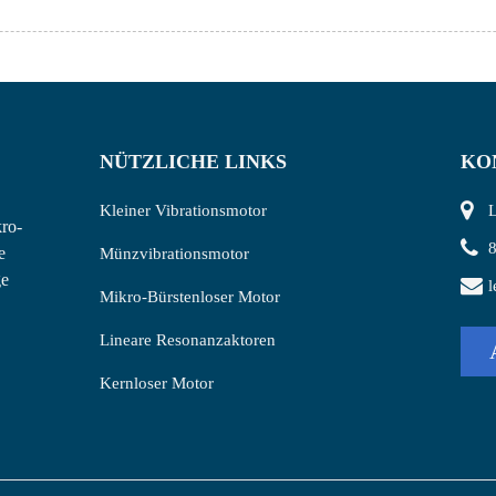
NÜTZLICHE LINKS
KO
Kleiner Vibrationsmotor
L
ro-
e
Münzvibrationsmotor
ge
l
Mikro-Bürstenloser Motor
Lineare Resonanzaktoren
Kernloser Motor