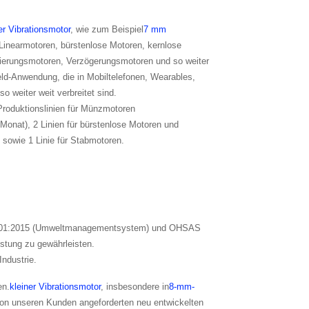
er Vibrationsmotor
, wie zum Beispiel
7 mm
Linearmotoren, bürstenlose Motoren, kernlose
ierungsmotoren, Verzögerungsmotoren und so weiter
eld-Anwendung, die in Mobiltelefonen, Wearables,
 weiter weit verbreitet sind.
Produktionslinien für Münzmotoren
Monat), 2 Linien für bürstenlose Motoren und
sowie 1 Linie für Stabmotoren.
 14001:2015 (Umweltmanagementsystem) und OHSAS
istung zu gewährleisten.
ndustrie.
en.
kleiner Vibrationsmotor
, insbesondere in
8-mm-
von unseren Kunden angeforderten neu entwickelten