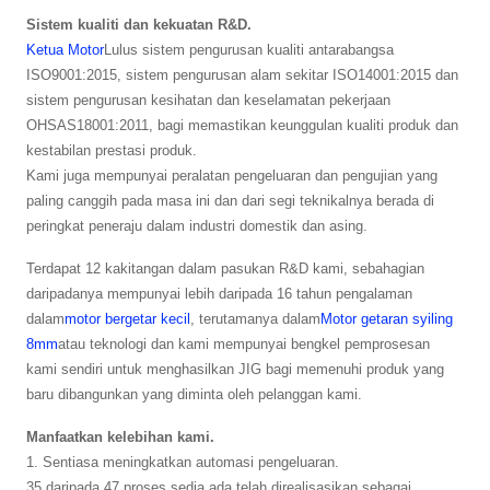
Sistem kualiti dan kekuatan R&D.
Ketua Motor
Lulus sistem pengurusan kualiti antarabangsa
ISO9001:2015, sistem pengurusan alam sekitar ISO14001:2015 dan
sistem pengurusan kesihatan dan keselamatan pekerjaan
OHSAS18001:2011, bagi memastikan keunggulan kualiti produk dan
kestabilan prestasi produk.
Kami juga mempunyai peralatan pengeluaran dan pengujian yang
paling canggih pada masa ini dan dari segi teknikalnya berada di
peringkat peneraju dalam industri domestik dan asing.
Terdapat 12 kakitangan dalam pasukan R&D kami, sebahagian
daripadanya mempunyai lebih daripada 16 tahun pengalaman
dalam
motor bergetar kecil
, terutamanya dalam
Motor getaran syiling
8mm
atau teknologi dan kami mempunyai bengkel pemprosesan
kami sendiri untuk menghasilkan JIG bagi memenuhi produk yang
baru dibangunkan yang diminta oleh pelanggan kami.
Manfaatkan kelebihan kami.
1. Sentiasa meningkatkan automasi pengeluaran.
35 daripada 47 proses sedia ada telah direalisasikan sebagai